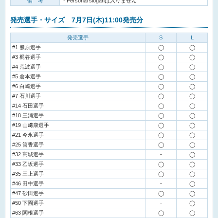
備 考
・Personal sloganは入りません
発売選手・サイズ 7月7日(木)11:00発売分
発売選手
S
L
#1 熊原選手
◯
◯
#3 梶谷選手
◯
◯
#4 荒波選手
◯
◯
#5 倉本選手
◯
◯
#6 白崎選手
◯
◯
#7 石川選手
◯
◯
#14 石田選手
◯
◯
#18 三浦選手
◯
◯
#19 山﨑康選手
◯
◯
#21 今永選手
◯
◯
#25 筒香選手
◯
◯
#32 髙城選手
-
◯
#33 乙坂選手
◯
◯
#35 三上選手
◯
◯
#46 田中選手
-
◯
#47 砂田選手
◯
◯
#50 下園選手
-
◯
#63 関根選手
◯
◯