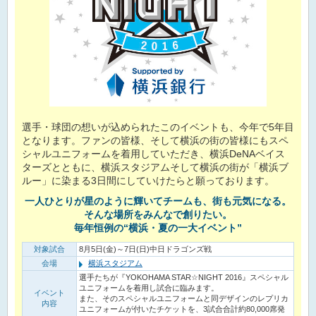
選手・球団の想いが込められたこのイベントも、今年で5年目
となります。ファンの皆様、そして横浜の街の皆様にもスペ
シャルユニフォームを着用していただき、横浜DeNAベイス
ターズとともに、横浜スタジアムそして横浜の街が「横浜ブ
ルー」に染まる3日間にしていけたらと願っております。
一人ひとりが星のように輝いてチームも、街も元気になる。
そんな場所をみんなで創りたい。
毎年恒例の“横浜・夏の一大イベント”
対象試合
8月5日(金)～7日(日)中日ドラゴンズ戦
会場
横浜スタジアム
選手たちが『YOKOHAMA STAR☆NIGHT 2016』スペシャル
ユニフォームを着用し試合に臨みます。
イベント
また、そのスペシャルユニフォームと同デザインのレプリカ
内容
ユニフォームが付いたチケットを、3試合合計約80,000席発