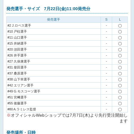
発売選手・サイズ 7月22日(金)11:00発売分
発売選手
S
L
#2 J.ロペス選手
-
◯
#10 戸柱選手
-
◯
#11 山口選手
-
◯
#15 井納選手
-
◯
#20 須田選手
-
◯
#26 井手選手
-
◯
#27 久保康選手
-
◯
#31 柴田選手
-
◯
#37 桑原選手
-
◯
#38 山下幸選手
-
◯
#42 エリアン選手
-
◯
#49 G.モスコーソ選手
-
◯
#51 宮﨑選手
-
◯
#55 後藤選手
-
◯
#80 A.ラミレス監督
-
◯
※
オフィシャルWebショップでは7月7日(木)より先行受注開始し
ます
発売場所・日時