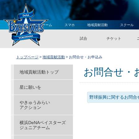
ファーム
スマホ
地域貢献活動
スクール
試合
チケット
トップページ
>
地域貢献活動
> お問合せ・お申込み
お問合せ・
地域貢献活動トップ
星に願いを
野球振興に関するお問合
やきゅうみらい
アクション
横浜DeNAベイスターズ
ジュニアチーム