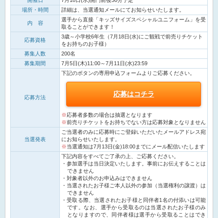
場所・時間
詳細は、当選通知メールにてお知らせいたします。
選手から直接「キッズサイズスペシャルユニフォーム」を受
内 容
取ることができます！
3歳～小学校6年生（7月18日(水)にご観戦で前売りチケット
応募資格
をお持ちのお子様）
募集人数
200名
募集期間
7月5日(木)11:00～7月11日(水)23:59
下記のボタンの専用申込フォームよりご応募ください。
応募はコチラ
応募方法
応募者多数の場合は抽選となります
前売りチケットをお持ちでない方は応募対象となりません
ご当選者のみに応募時にご登録いただいたメールアドレス宛
当選発表
にお知らせいたします。
当選通知は7月13日(金)18:00までにメール配信いたします
下記内容をすべてご了承の上、ご応募ください。
参加選手は当日決定いたします。事前にお伝えすることは
できません
対象者以外のお申込みはできません
当選されたお子様ご本人以外の参加（当選権利の譲渡）は
できません
受取る際、当選されたお子様と同伴者1名の付添いは可能
です。なお、選手から受取るのは当選されたお子様のみ
となりますので、同伴者様は選手から受取ることはでき