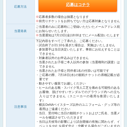
応募はコチラ
応募方法
応募者多数の場合は抽選となります
前売りチケットをお持ちでない方は応募対象となりません
ご当選者のみに応募時にご登録いただいたメールアドレス宛
当選発表
にお知らせいたします。
当選通知は7月13日(金)18:00までにメール配信いたします
下記内容をすべてご了承の上、ご応募ください。
試合終了が21:10を過ぎた場合は、実施はいたしません
参加選手は当日決定いたします。事前にお伝えすることは
できません
対象者以外のお申込みはできません
当選されたお子様ご本人以外の参加（当選権利の譲渡）は
できません
当選されたお子様と同伴者1名の付添いは可能です
ご応募の際、7月18日(水)の観戦チケットの席種記載が必
要です
動きやすい服装でお越しください
ヒールのある靴・スパイク等人工芝を痛める可能性のある
お履物、脱げやすいサンダルでのグラウンド内への立ち
入りはできません（スニーカーの着用を推奨いたしま
す）
横浜DeNAベイスターズ以外のユニフォーム・グッズ等の
注意事項
着用はご遠慮ください
当日、受付時に当日の観戦チケットおよびご氏名、当選メ
ールを確認させていただきます
当日は天候等の影響により試合開催の有無に関わらず、イ
ベントをやむを得ず中止・中断する場合がございますの