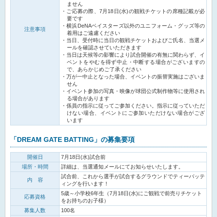
ません
ご応募の際、7月18日(水)の観戦チケットの席種記載が必
要です
横浜DeNAベイスターズ以外のユニフォーム・グッズ等の
注意事項
着用はご遠慮ください
当日、受付時に当日の観戦チケットおよびご氏名、当選メ
ールを確認させていただきます
当日は天候等の影響により試合開催の有無に関わらず、イ
ベントをやむを得ず中止・中断する場合がございますの
で、あらかじめご了承ください
万が一中止となった場合、イベントの振替実施はございま
せん
イベント参加の写真・映像が球団公式制作物等に使用され
る場合があります
係員の指示に従ってご参加ください。指示に従っていただ
けない場合、イベントにご参加いただけない場合がござ
います
「DREAM GATE BATTING」の募集要項
開催日
7月18日(水)試合前
場所・時間
詳細は、当選通知メールにてお知らせいたします。
試合前、これから選手が試合するグラウンドでティーバッテ
内 容
ィングを行います！
5歳～小学校6年生（7月18日(水)にご観戦で前売りチケット
応募資格
をお持ちのお子様）
募集人数
100名