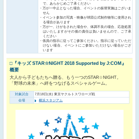
で、あらかじめご了承ください
万が一中止となった場合、イベントの振替実施はございま
せん
イベント参加の写真・映像が球団公式制作物等に使用され
る場合があります
万が一、けがをされた場合や、体調不良の場合、応急処置
はいたしますがその後の責任は負いませんので、ご了承
ください
係員の指示に従ってご参加ください。指示に従っていただ
けない場合、イベントにご参加いただけない場合がござ
います
□
『キッズ STAR☆NIGHT 2018 Supported by J:COM』
概要
大人から子どもたちへ贈る、もう一つのSTAR☆NIGHT。
「野球の未来」へ絆をつなげるスペシャルゲーム。
対象試合
7月18日(水) 東京ヤクルトスワローズ戦
会場
横浜スタジアム