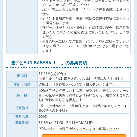
で、あらかじめご了承ください
万が一中止となった場合、イベントの振替実施はございま
せん
イベント参加の写真・映像が球団公式制作物等に使用され
る場合があります
万が一、けがをされた場合や、体調不良の場合、応急処置
はいたしますがその後の責任は負いませんので、ご了承
ください
係員の指示に従ってご参加ください。指示に従っていただ
けない場合、イベントにご参加いただけない場合がござ
います
「選手とFUN BASEBALL！」の募集要項
7月18日(水)試合後
開催日
試合終了が21:10を過ぎた場合は、実施はいたしません
場所・時間
詳細は、当選通知メールにてお知らせいたします。
試合終了後のグラウンドに選手が登場し、デモンストレーシ
内 容
ョンの見学や実際に野球とふれあいながら、選手が子どもた
ちに野球の楽しさを伝えます。
5歳～小学校6年生（7月18日(水)にご観戦で前売りチケット
応募資格
をお持ちのお子様）
募集人数
200名
募集期間
7月5日(木)11:00～7月11日(水)23:59
下記のボタンの専用申込フォームよりご応募ください。