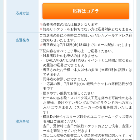
応募はコチラ
応募方法
応募者多数の場合は抽選となります
前売りチケットをお持ちでない方は応募対象となりません
ご当選者のみに応募時にご登録いただいたメールアドレス宛
当選発表
にお知らせいたします。
当選通知は7月13日(金)18:00までにメール配信いたします
下記内容をすべてご了承の上、ご応募ください。
対象者以外のお申込みはできません
「DREAM GATE BATTING」イベントとは時間が重なるた
め重複の応募はできません
当選されたお子様ご本人以外の参加（当選権利の譲渡）は
できません
同伴者の付添いはできません
ご応募の際、7月18日(水)の観戦チケットの席種記載が必
要です
動きやすい服装でお越しください
ヒールのある靴・スパイク等人工芝を痛める可能性のある
お履物、脱げやすいサンダルでのグラウンド内への立ち
入りはできません（スニーカーの着用を推奨いたしま
す）
横浜DeNAベイスターズ以外のユニフォーム・グッズ等の
注意事項
着用はご遠慮ください
当日、受付時に当日の観戦チケットおよびご氏名、当選メ
ールを確認させていただきます
当日は天候等の影響により試合開催の有無に関わらず、イ
ベントをやむを得ず中止・中断する場合がございますの