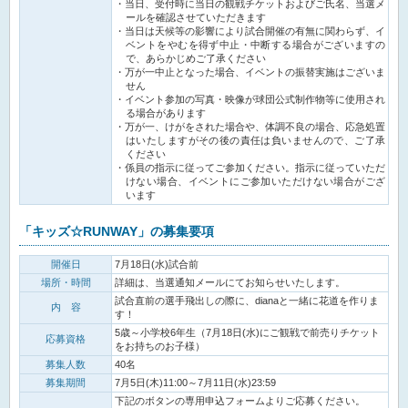
当日、受付時に当日の観戦チケットおよびご氏名、当選メ
ールを確認させていただきます
当日は天候等の影響により試合開催の有無に関わらず、イ
ベントをやむを得ず中止・中断する場合がございますの
で、あらかじめご了承ください
万が一中止となった場合、イベントの振替実施はございま
せん
イベント参加の写真・映像が球団公式制作物等に使用され
る場合があります
万が一、けがをされた場合や、体調不良の場合、応急処置
はいたしますがその後の責任は負いませんので、ご了承
ください
係員の指示に従ってご参加ください。指示に従っていただ
けない場合、イベントにご参加いただけない場合がござ
います
「キッズ☆RUNWAY」の募集要項
開催日
7月18日(水)試合前
場所・時間
詳細は、当選通知メールにてお知らせいたします。
試合直前の選手飛出しの際に、dianaと一緒に花道を作りま
内 容
す！
5歳～小学校6年生（7月18日(水)にご観戦で前売りチケット
応募資格
をお持ちのお子様）
募集人数
40名
募集期間
7月5日(木)11:00～7月11日(水)23:59
下記のボタンの専用申込フォームよりご応募ください。