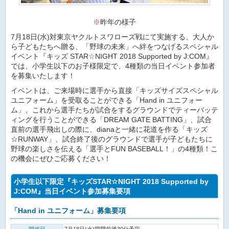
※
昨年の様子
7月18日(水)対東京ヤクルトスワローズ戦にて実施する、大人か
ら子どもたちへ贈る、「野球の未来」へ絆をつなげるスペシャル
イベント『キッズ STAR☆NIGHT 2018 Supported by J:COM』
では、小学生以下のお子様限定で、4種類の当日イベント参加者
を募集いたします！
イベントは、ご来場時に選手から直接「キッズサイズスペシャル
ユニフォーム」を受取ることができる「Hand in ユニフォー
ム」、これから選手たちが試合をするグラウンドでティーバッテ
ィングを行うことができる「DREAM GATE BATTING」、試合
直前の選手飛出しの際に、dianaと一緒に花道を作る「キッズ
☆RUNWAY」、試合終了後のグラウンドで選手が子どもたちに
野球の楽しさを伝える「選手とFUN BASEBALL！」の4種類！こ
の機会にぜひご応募ください！
小学生以下限定『キッズSTAR☆NIGHT 2018 Supported by
J:COM』当日イベント参加募集要項
「Hand in ユニフォーム」募集要項
開催日
7月18日(水)開門前後30分予定