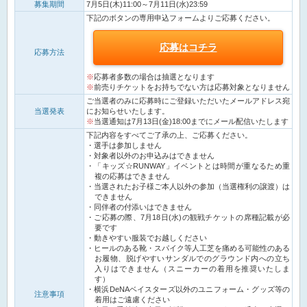
募集期間
7月5日(木)11:00～7月11日(水)23:59
下記のボタンの専用申込フォームよりご応募ください。
応募はコチラ
応募方法
応募者多数の場合は抽選となります
前売りチケットをお持ちでない方は応募対象となりません
ご当選者のみに応募時にご登録いただいたメールアドレス宛
当選発表
にお知らせいたします。
当選通知は7月13日(金)18:00までにメール配信いたします
下記内容をすべてご了承の上、ご応募ください。
選手は参加しません
対象者以外のお申込みはできません
「キッズ☆RUNWAY」イベントとは時間が重なるため重
複の応募はできません
当選されたお子様ご本人以外の参加（当選権利の譲渡）は
できません
同伴者の付添いはできません
ご応募の際、7月18日(水)の観戦チケットの席種記載が必
要です
動きやすい服装でお越しください
ヒールのある靴・スパイク等人工芝を痛める可能性のある
お履物、脱げやすいサンダルでのグラウンド内への立ち
入りはできません（スニーカーの着用を推奨いたしま
す）
横浜DeNAベイスターズ以外のユニフォーム・グッズ等の
注意事項
着用はご遠慮ください