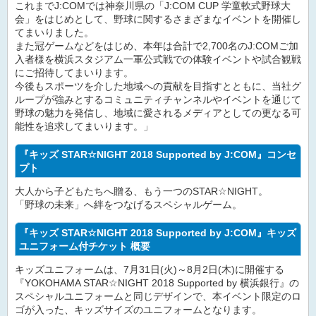
これまでJ:COMでは神奈川県の「J:COM CUP 学童軟式野球大
会」をはじめとして、野球に関するさまざまなイベントを開催し
てまいりました。
また冠ゲームなどをはじめ、本年は合計で2,700名のJ:COMご加
入者様を横浜スタジアム一軍公式戦での体験イベントや試合観戦
にご招待してまいります。
今後もスポーツを介した地域への貢献を目指すとともに、当社グ
ループが強みとするコミュニティチャンネルやイベントを通じて
野球の魅力を発信し、地域に愛されるメディアとしての更なる可
能性を追求してまいります。」
『キッズ STAR☆NIGHT 2018 Supported by J:COM』コンセ
プト
大人から子どもたちへ贈る、もう一つのSTAR☆NIGHT。
「野球の未来」へ絆をつなげるスペシャルゲーム。
『キッズ STAR☆NIGHT 2018 Supported by J:COM』キッズ
ユニフォーム付チケット 概要
キッズユニフォームは、7月31日(火)～8月2日(木)に開催する
『YOKOHAMA STAR☆NIGHT 2018 Supported by 横浜銀行』の
スペシャルユニフォームと同じデザインで、本イベント限定のロ
ゴが入った、キッズサイズのユニフォームとなります。