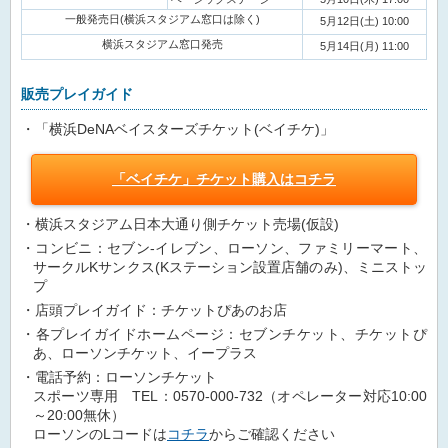
一般発売日(横浜スタジアム窓口は除く)
5月12日(土) 10:00
横浜スタジアム窓口発売
5月14日(月) 11:00
販売プレイガイド
・「横浜DeNAベイスターズチケット(ベイチケ)」
「ベイチケ」チケット購入はコチラ
横浜スタジアム日本大通り側チケット売場(仮設)
コンビニ：セブン-イレブン、ローソン、ファミリーマート、
サークルKサンクス(Kステーション設置店舗のみ)、ミニストッ
プ
店頭プレイガイド：チケットぴあのお店
各プレイガイドホームページ：セブンチケット、チケットぴ
あ、ローソンチケット、イープラス
電話予約：ローソンチケット
スポーツ専用 TEL：0570-000-732（オペレーター対応10:00
～20:00無休）
ローソンのLコードは
コチラ
からご確認ください