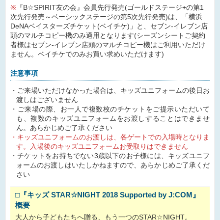
※
『B☆SPIRIT友の会』会員先行発売(ゴールドステージ+の第1
次先行発売～ベーシックステージの第5次先行発売)は、「横浜
DeNAベイスターズチケット(ベイチケ)」と、セブン-イレブン店
頭のマルチコピー機のみ適用となります(シーズンシートご契約
者様はセブン-イレブン店頭のマルチコピー機はご利用いただけ
ません。ベイチケでのみお買い求めいただけます)
注意事項
ご来場いただけなかった場合は、キッズユニフォームの後日お
渡しはございません
ご来場の際、お一人で複数枚のチケットをご提示いただいて
も、複数のキッズユニフォームをお渡しすることはできませ
ん。あらかじめご了承ください
キッズユニフォームのお渡しは、各ゲートでの入場時となりま
す。入場後のキッズユニフォームお受取りはできません
チケットをお持ちでない3歳以下のお子様には、キッズユニフ
ォームのお渡しはいたしかねますので、あらかじめご了承くだ
さい
□
『キッズ STAR☆NIGHT 2018 Supported by J:COM』
概要
大人から子どもたちへ贈る、もう一つのSTAR☆NIGHT。