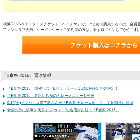
横浜DeNAベイスターズチケット「ベイチケ」で、はじめて購入する方は、会員
ファンクラブ会員・シーズンシートご契約者の方は、必ずログインしてからご利
チケット購入はコチラから
『B食祭 2015』関連情報
「B食祭 2015」開催記念『B☆ラッシー』1日50杯限定発売決定！
「B食祭 2015」各出店店舗のカレーメニューを発表
9/19(土)インパルス堤下敦さんが「B食祭 カレー大使」として始球式に登場
食欲の秋に横浜を代表する“カレー”の名店が集結！「B食祭 2015」