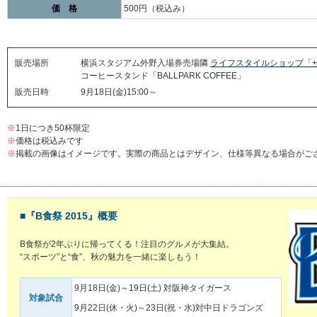
価 格
500円（税込み）
販売場所
横浜スタジアム外野入場券売場隣
ライフスタイルショップ「+
コーヒースタンド「BALLPARK COFFEE」
販売日時
9月18日(金)15:00～
※
1日につき50杯限定
※
価格は税込みです
※
掲載の画像はイメージです。実際の商品とはデザイン、仕様等異なる場合がご
■『B食祭 2015』概要
B食祭が2年ぶりに帰ってくる！注目のグルメが大集結。
“スポーツ”と“食”、秋の魅力を一緒に楽しもう！
9月18日(金)～19日(土) 対阪神タイガース
対象試合
9月22日(休・火)～23日(祝・水)対中日ドラゴンズ