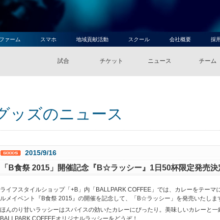
ファーム
スマホ
地域貢献活動
スクール
会社概要
採
試合
チケット
ニュース
チーム
グッズのニュース
2015/9/16
「B食祭 2015」開催記念『B☆ラッシー』1日50杯限定発売
ライフスタイルショップ「+B」内「BALLPARK COFFEE」では、カレーをテーマ
ルメイベント『B食祭 2015』の開催を記念して、「B☆ラッシー」を発売いたしま
ほんのり甘いラッシーはスパイスの効いたカレーにぴったり。美味しいカレーと一
BALLPARK COFFEEオリジナルラッシーをどうぞ！