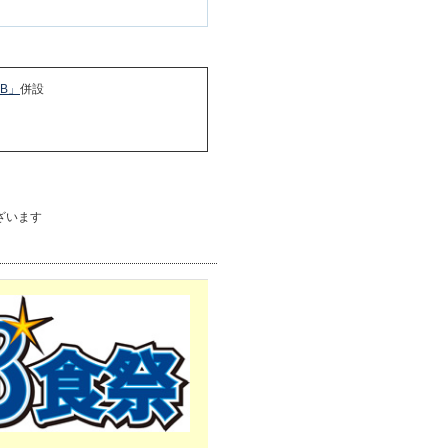
B」
併設
ざいます