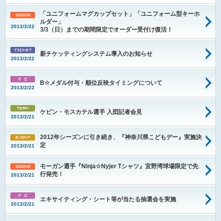
「ユニフォームマグカップセット」「ユニフォーム型キーホ
ルダー」
2013/2/22
3/3（日）までの期間限定でオーダー受付け復活！
新チケッティングシステム導入のお知らせ
2013/2/22
B☆メダル付与・順位反映タイミングについて
2013/2/22
ケビン・モスカテル選手 入団記者会見
2013/2/21
2012年シーズンに引き続き、『神奈川県こどもデー』実施決
定
2013/2/21
モーガン選手『Ninja☆Nyjer Tシャツ』宜野湾球場限定で先
行発売！
2013/2/21
エキサイティング・シート等が当たる抽選会を実施
2013/2/21