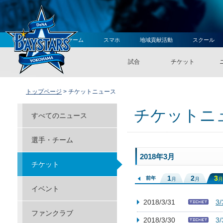
ファーム
スマホ
地域貢献活動
スクール
試合
チケット
トップページ
> チケットニュース
チケットニ
すべてのニュース
選手・チーム
2018年3月
チケット
1
2
3
前年
月
月
月
イベント
2018/3/31
3
ファンクラブ
2018/3/30
3