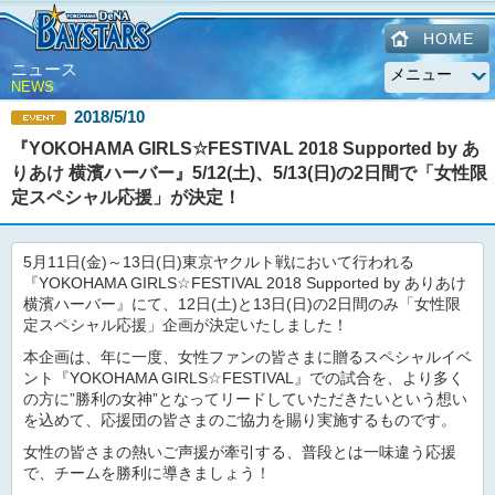
HOME
ニュース
NEWS
2018/5/10
『YOKOHAMA GIRLS☆FESTIVAL 2018 Supported by あ
りあけ 横濱ハーバー』5/12(土)、5/13(日)の2日間で「女性限
定スペシャル応援」が決定！
5月11日(金)～13日(日)東京ヤクルト戦において行われる
『YOKOHAMA GIRLS☆FESTIVAL 2018 Supported by ありあけ
横濱ハーバー』にて、12日(土)と13日(日)の2日間のみ「女性限
定スペシャル応援」企画が決定いたしました！
本企画は、年に一度、女性ファンの皆さまに贈るスペシャルイベ
ント『YOKOHAMA GIRLS☆FESTIVAL』での試合を、より多く
の方に”勝利の女神”となってリードしていただきたいという想い
を込めて、応援団の皆さまのご協力を賜り実施するものです。
女性の皆さまの熱いご声援が牽引する、普段とは一味違う応援
で、チームを勝利に導きましょう！