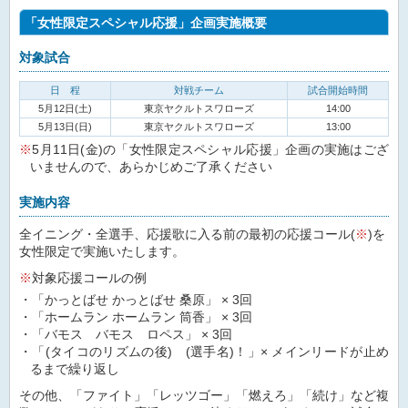
「女性限定スペシャル応援」企画実施概要
対象試合
日 程
対戦チーム
試合開始時間
5月12日(土)
東京ヤクルトスワローズ
14:00
5月13日(日)
東京ヤクルトスワローズ
13:00
5月11日(金)の「女性限定スペシャル応援」企画の実施はござ
いませんので、あらかじめご了承ください
実施内容
全イニング・全選手、応援歌に入る前の最初の応援コール(
※
)を
女性限定で実施いたします。
対象応援コールの例
「かっとばせ かっとばせ 桑原」 × 3回
「ホームラン ホームラン 筒香」 × 3回
「バモス バモス ロペス」 × 3回
「(タイコのリズムの後) (選手名)！」× メインリードが止め
るまで繰り返し
その他、「ファイト」「レッツゴー」「燃えろ」「続け」など複