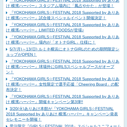
『YOKOHAMA GIRLS☆FESTIVAL 2018 Supported by ありあ
け 横濱ハーバー』スタジアム場内に「鳳占やかた」が登場！
『YOKOHAMA GIRLS☆FESTIVAL 2018 Supported by ありあ
け 横濱ハーバー』試合後スペシャルイベント開催決定！
『YOKOHAMA GIRLS☆FESTIVAL 2018 Supported by ありあ
け 横濱ハーバー』LIMITED FOODSが登場♪
『YOKOHAMA GIRLS☆FESTIVAL 2018 Supported by ありあ
け 横濱ハーバー』場内が「オトナGIRL」仕様に！
5/7(月)～13(日) ルミネ横浜にオトナGIRLのための期間限定シ
ョップがOPEN！
『YOKOHAMA GIRLS☆FESTIVAL 2018 Supported by ありあ
け 横濱ハーバー』球場外にGIRLSスペシャルブースがオープ
ン！
『YOKOHAMA GIRLS☆FESTIVAL 2018 Supported by ありあ
け 横濱ハーバー』女性限定で選手応援「Cheering Board」の配
布決定！
『YOKOHAMA GIRLS☆FESTIVAL 2018 Supported by ありあ
け 横濱ハーバー』開催キャンペーン第3弾!!
3/20(火)ありあけ本館が『YOKOHAMA GIRLS☆FESTIVAL
2018 Supported by ありあけ 横濱ハーバー』キャンペーン発表
セレモニーを開催！
受注限定『GIRLS☆FESTIVAL 2018』スペシャルユニフォーム