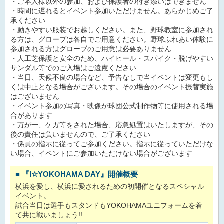
・ご本人様以外の参加、および保護者の付き添いはできません
・時間に遅れるとイベント参加いただけません。あらかじめご了
承ください
・動きやすい服装でお越しください。また、野球教室に参加され
る方は、グローブは各自でご用意ください。野球ふれあい体験に
参加される方はグローブのご用意は必要ありません
・人工芝保護と安全のため、ハイヒール・スパイク・脱げやすい
サンダル等でのご入場はご遠慮ください
・当日、天候不良の場合など、予告なしで当イベントは変更もし
くは中止となる場合がございます。その場合のイベント振替実施
はございません
・イベント参加の写真・映像が球団公式制作物等に使用される場
合があります
・万が一、ケガ等をされた場合、応急処置はいたしますが、その
後の責任は負いませんので、ご了承ください
・係員の指示に従ってご参加ください。指示に従っていただけな
い場合、イベントにご参加いただけない場合がございます
■
『I☆YOKOHAMA DAY』開催概要
横浜を愛し、横浜に愛されるための初開催となるスペシャル
イベント。
試合当日は選手もスタンドもYOKOHAMAユニフォームを着
て共に戦いましょう!!