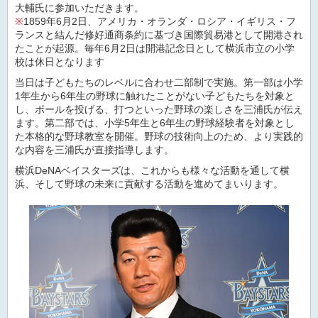
大輔氏に参加いただきます。
※
1859年6月2日、アメリカ・オランダ・ロシア・イギリス・フ
ランスと結んだ修好通商条約に基づき国際貿易港として開港され
たことが起源。毎年6月2日は開港記念日として横浜市立の小学
校は休日となります
当日は子どもたちのレベルに合わせ二部制で実施。第一部は小学
1年生から6年生の野球に触れたことがない子どもたちを対象と
し、ボールを投げる、打つといった野球の楽しさを三浦氏が伝え
ます。第二部では、小学5年生と6年生の野球経験者を対象とし
た本格的な野球教室を開催。野球の技術向上のため、より実践的
な内容を三浦氏が直接指導します。
横浜DeNAベイスターズは、これからも様々な活動を通して横
浜、そして野球の未来に貢献する活動を進めてまいります。