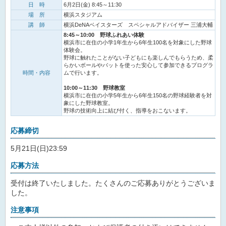
日 時
6月2日(金) 8:45～11:30
場 所
横浜スタジアム
講 師
横浜DeNAベイスターズ スペシャルアドバイザー 三浦大輔
8:45～10:00 野球ふれあい体験
横浜市に在住の小学1年生から6年生100名を対象にした野球
体験会。
野球に触れたことがない子どもにも楽しんでもらうため、柔
らかいボールやバットを使った安心して参加できるプログラ
時間・内容
ムで行います。
10:00～11:30 野球教室
横浜市に在住の小学5年生から6年生150名の野球経験者を対
象にした野球教室。
野球の技術向上に結び付く、指導をおこないます。
応募締切
5月21日(日)23:59
応募方法
受付は終了いたしました。たくさんのご応募ありがとうございま
した。
注意事項