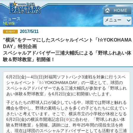
HOME
ニュース
NEWS
2017/5/11
“横浜”をテーマにしたスペシャルイベント「I☆YOKOHAMA
DAY」特別企画
スペシャルアドバイザー三浦大輔氏による「野球ふれあい体
験＆野球教室」初開催！
6月2日(金)～4日(日)対福岡ソフトバンク3連戦を対象に行うスペ
シャルイベント「I☆YOKOHAMA DAY」の一環として、球団の
スペシャルアドバイザーである三浦大輔氏が参加する「野球ふれ
あい体験＆野球教室」を6月2日(金)に初開催いたします。
子どもたちの野球人口が減少している中、球団では野球と触れる
機会を増やし、野球の素晴らしさを多くの子どもたちに伝えてい
きたいと考えています。そこで、横浜市立の小学校が休校となる
6月2日(金)の横浜市開港記念日(
※
)に合わせ、「野球ふれあい体
験＆野球教室」を開催。講師には、昨年25年間の現役生活を終
え、現在は球団のスペシャルアドバイザーとしても活動する三浦