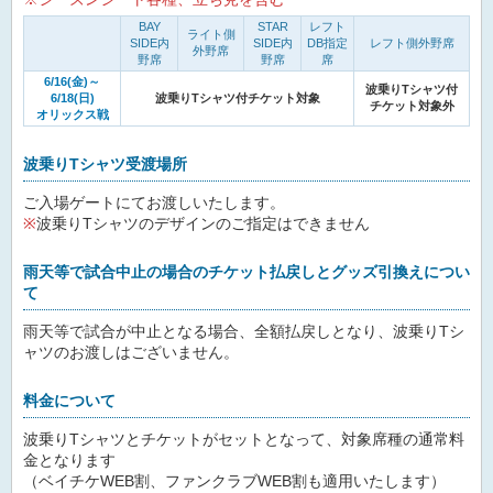
BAY
STAR
レフト
ライト側
SIDE内
SIDE内
DB指定
レフト側外野席
外野席
野席
野席
席
6/16(金)～
波乗りTシャツ付
6/18(日)
波乗りTシャツ付チケット対象
チケット対象外
オリックス戦
波乗りTシャツ受渡場所
ご入場ゲートにてお渡しいたします。
※
波乗りTシャツのデザインのご指定はできません
雨天等で試合中止の場合のチケット払戻しとグッズ引換えについ
て
雨天等で試合が中止となる場合、全額払戻しとなり、波乗りTシ
ャツのお渡しはございません。
料金について
波乗りTシャツとチケットがセットとなって、対象席種の通常料
金となります
（ベイチケWEB割、ファンクラブWEB割も適用いたします）