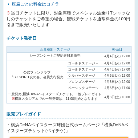
座席ごとの料金はコチラ
※
当日チケットに限り、対象席種でスペシャル波乗りTシャツな
しのチケットをご希望の場合、観戦チケットを通常料金の100円
引きで販売いたします
チケット発売日
会員種別・ステージ
発売日
シーズンシートご契約者対象発売
4月4日(火) 12:00
ゴールドステージ＋
4月4日(火) 12:00
ゴールドステージ
4月4日(火) 17:00
公式ファンクラブ
シルバーステージ
4月5日(水) 12:00
『B☆SPIRIT友の会』会員先行発売
ブロンズステージ
4月6日(木) 12:00
ベーシックステージ
4月6日(木) 17:00
一般発売(横浜DeNAベイスターズチケット) ・他プレイガイド
4月8日(土) 10:00
※
横浜スタジアムでの一般発売は、11:00開始となります
販売プレイガイド
・横浜DeNAベイスターズ球団公式ホームページ「横浜DeNAベ
イスターズチケット(ベイチケ)」