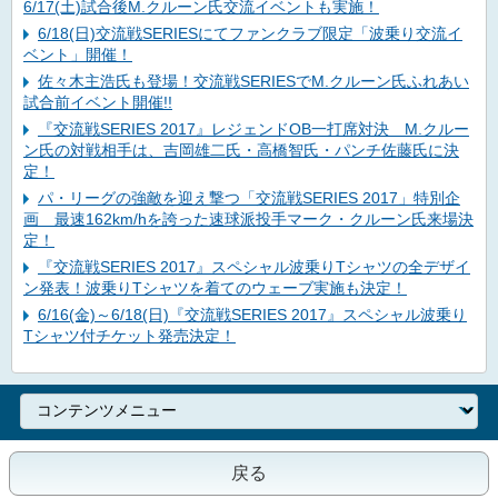
6/17(土)試合後M.クルーン氏交流イベントも実施！
6/18(日)交流戦SERIESにてファンクラブ限定「波乗り交流イ
ベント」開催！
佐々木主浩氏も登場！交流戦SERIESでM.クルーン氏ふれあい
試合前イベント開催!!
『交流戦SERIES 2017』レジェンドOB一打席対決 M.クルー
ン氏の対戦相手は、吉岡雄二氏・高橋智氏・パンチ佐藤氏に決
定！
パ・リーグの強敵を迎え撃つ「交流戦SERIES 2017」特別企
画 最速162km/hを誇った速球派投手マーク・クルーン氏来場決
定！
『交流戦SERIES 2017』スペシャル波乗りTシャツの全デザイ
ン発表！波乗りTシャツを着てのウェーブ実施も決定！
6/16(金)～6/18(日)『交流戦SERIES 2017』スペシャル波乗り
Tシャツ付チケット発売決定！
戻る