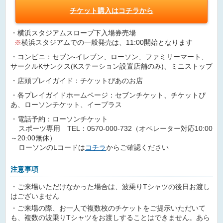
チケット購入はコチラから
・横浜スタジアムスロープ下入場券売場
※
横浜スタジアムでの一般発売は、11:00開始となります
・コンビニ：セブン-イレブン、ローソン、ファミリーマート、
サークルKサンクス(Kステーション設置店舗のみ)、ミニストップ
・店頭プレイガイド：チケットぴあのお店
・各プレイガイドホームページ：セブンチケット、チケットぴ
あ、ローソンチケット、イープラス
・電話予約：ローソンチケット
スポーツ専用 TEL：0570-000-732（オペレーター対応10:00
～20:00無休）
ローソンのLコードは
コチラ
からご確認ください
注意事項
・ご来場いただけなかった場合は、波乗りTシャツの後日お渡し
はございません
・ご来場の際、お一人で複数枚のチケットをご提示いただいて
も、複数の波乗りTシャツをお渡しすることはできません。あら