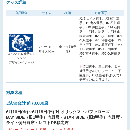
グッズ詳細
商品画像
サイズ
種類
対象選手
#2 J.ロペス選手、#3 梶谷選
手、#5 倉本選手、#7 石川選
手、#10 戸柱選手、#14 石田
選手、#15 井納選手、#19 山
﨑康選手、#20 須田選手、#21
今永選手、#25 筒香選手、#35
三上選手、#37 桑原選手、#46
フリー（L）
全14種類(予
田中健選手、#50 下園選手、
サイズのみ
定)
#51 宮﨑選手、#55 G.後藤選
スペシャル波乗りT
手
シャツ
デザインイメージ
※
須田選手、三上選手、田中
健選手は3人で1デザイン、下
園選手、G.後藤選手は2人で1
デザインになります。
対象席種
3試合合計 約73,000席
6月16日(金)～6月18日(日) 対 オリックス・バファローズ
BAY SIDE（旧1塁側）内野席・STAR SIDE（旧3塁側）内野席・
ライト側外野席・レフトDB指定席
※シーズンシート各種、立ち見を含む