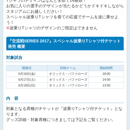
Tシャツのデザインはなんと全部で14種類！
お気に入りの選手のデザインが当たるかどうかドキドキしながら
スタジアムにお越しください！
スペシャル波乗りTシャツを着ての応援でチームを波に乗せよ
う！
※
波乗りTシャツのデザインのご指定はできません
『交流戦SERIES 2017』スペシャル波乗りTシャツ付チケット
発売 概要
対象試合
開催日
対戦チーム
開始時間
6月16日(金)
オリックス・バファローズ
18:00
6月17日(土)
オリックス・バファローズ
14:00
6月18日(日)
オリックス・バファローズ
13:00
内 容
対象となる席種のチケットが『波乗りTシャツ付チケット』とな
ります。
グッズ詳細・対象席種につきましては下記をご覧ください。