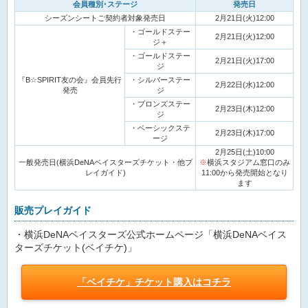
会員種別･ステージ
発売日
シーズンシートご契約者対象発売日
2月21日(火)12:00
・ゴールドステー
2月21日(火)12:00
ジ＋
・ゴールドステー
2月21日(火)17:00
ジ
『B☆SPIRIT友の会』会員先行
・シルバーステー
2月22日(水)12:00
発売
ジ
・ブロンズステー
2月23日(木)12:00
ジ
・ベーシックステ
2月23日(木)17:00
ージ
2月25日(土)10:00
一般発売日(横浜DeNAベイスターズチケット・他プ
※
横浜スタジアム窓口のみ
レイガイド)
11:00から発売開始となり
ます
販売プレイガイド
・横浜DeNAベイスターズ公式ホームページ「横浜DeNAベイス
ターズチケット(ベイチケ)」
「ベイチケ」チケット購入はコチラ