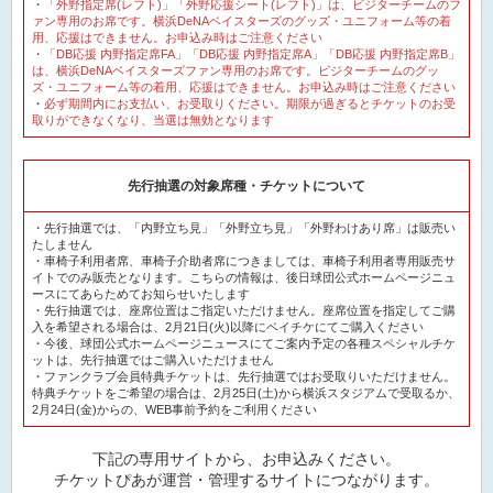
・
「外野指定席(レフト)」「外野応援シート(レフト)」は、ビジターチームのフ
ァン専用のお席です。横浜DeNAベイスターズのグッズ・ユニフォーム等の着
用、応援はできません。お申込み時はご注意ください
・
「DB応援 内野指定席FA」「DB応援 内野指定席A」「DB応援 内野指定席B」
は、横浜DeNAベイスターズファン専用のお席です。ビジターチームのグッ
ズ・ユニフォーム等の着用、応援はできません。お申込み時はご注意ください
・
必ず期間内にお支払い、お受取りください。期限が過ぎるとチケットのお受
取りができなくなり、当選は無効となります
先行抽選の対象席種・チケットについて
・先行抽選では、「内野立ち見」「外野立ち見」「外野わけあり席」は販売い
たしません
・車椅子利用者席、車椅子介助者席につきましては、車椅子利用者専用販売サ
イトでのみ販売となります。こちらの情報は、後日球団公式ホームページニュ
ースにてあらためてお知らせいたします
・先行抽選では、座席位置はご指定いただけません。座席位置を指定してご購
入を希望される場合は、2月21日(火)以降にベイチケにてご購入ください
・今後、球団公式ホームページニュースにてご案内予定の各種スペシャルチケ
ットは、先行抽選ではご購入いただけません
・ファンクラブ会員特典チケットは、先行抽選ではお受取りいただけません。
特典チケットをご希望の場合は、2月25日(土)から横浜スタジアムで受取るか、
2月24日(金)からの、WEB事前予約をご利用ください
下記の専用サイトから、お申込みください。
チケットぴあが運営・管理するサイトにつながります。