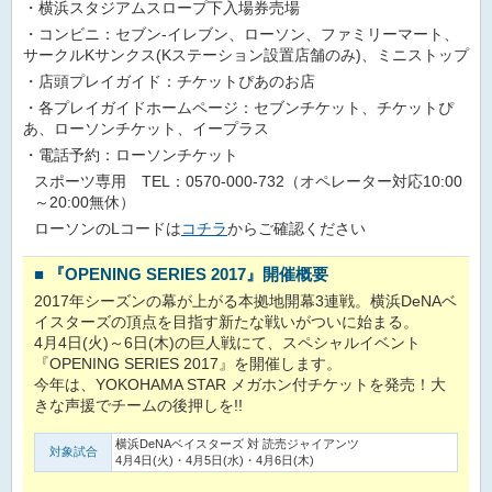
・横浜スタジアムスロープ下入場券売場
・コンビニ：セブン-イレブン、ローソン、ファミリーマート、
サークルKサンクス(Kステーション設置店舗のみ)、ミニストップ
・店頭プレイガイド：チケットぴあのお店
・各プレイガイドホームページ：セブンチケット、チケットぴ
あ、ローソンチケット、イープラス
・電話予約：ローソンチケット
スポーツ専用 TEL：0570-000-732（オペレーター対応10:00
～20:00無休）
ローソンのLコードは
コチラ
からご確認ください
■
『OPENING SERIES 2017』開催概要
2017年シーズンの幕が上がる本拠地開幕3連戦。横浜DeNAベ
イスターズの頂点を目指す新たな戦いがついに始まる。
4月4日(火)～6日(木)の巨人戦にて、スペシャルイベント
『OPENING SERIES 2017』を開催します。
今年は、YOKOHAMA STAR メガホン付チケットを発売！大
きな声援でチームの後押しを!!
横浜DeNAベイスターズ 対 読売ジャイアンツ
対象試合
4月4日(火)・4月5日(水)・4月6日(木)