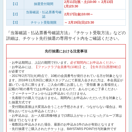
2月11日(祝・土)10:00 ～ 2月13日
【1】
抽選受付期間
(月)23:30
当落確認・払込票番号確
【2】
2月17日(金)10:00～
認
【3】
チケット受取期限
～ 2月19日(日)23:30
『当落確認・払込票番号確認方法』『チケット受取方法』などの
詳細は、チケット先行抽選の専用サイト内をご確認ください。
先行抽選における注意事項
・お申込期間は、上記の期間で行います。
必ず期間内にお申込みください
・お申込みには、
【ファンクラブ会員番号(10桁)】
と、
【生年月日(西暦8桁)】
が必要です
・2017年2月7日(火)時点で、10桁の会員番号が発行されている方が対象となり
ます。2016年11月26日に横浜スタジアムにて新規入会された方は、本会員証が
届いている方に限ります。ご入会の際にお渡しした「受領書 兼 お客様控え」
記載の7桁の番号ではお申込みできませんので、あらかじめご了承ください
・フィーチャーフォンからはお申込みいただけません
・先着順での購入ではありません。期間内にお申込みいただいた方を対象とし
た抽選方式です
・受付開始直後は大変混み合うことが予想されます。つながらない場合は、時
間をおいてからお申込みください
・お申込みは、お一人様1席種4枚まで(3席以上がセットになったグループ席は
1組まで)となります
・複数回お申込みされた場合、最新のお申込み1件のみが有効となります
・先行抽選でご購入されたチケットは、BAYSTARS POINT付与対象外です