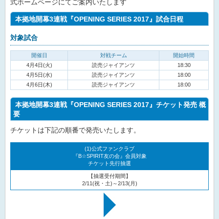
式ホームページにてご案内いたします
本拠地開幕3連戦『OPENING SERIES 2017』試合日程
対象試合
開催日
対戦チーム
開始時間
4月4日(火)
読売ジャイアンツ
18:30
4月5日(水)
読売ジャイアンツ
18:00
4月6日(木)
読売ジャイアンツ
18:00
本拠地開幕3連戦『OPENING SERIES 2017』チケット発売 概
要
チケットは下記の順番で発売いたします。
(1)公式ファンクラブ
『B☆SPIRIT友の会』会員対象
チケット先行抽選
【抽選受付期間】
2/11(祝・土)～2/13(月)