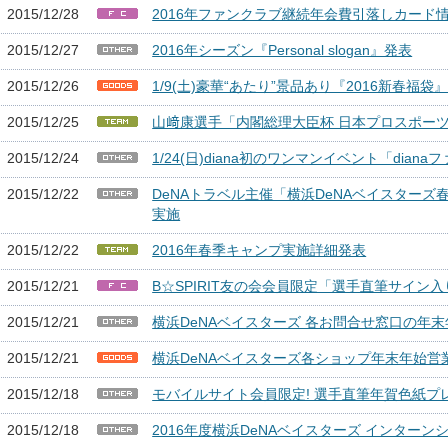
2015/12/28
2016年ファンクラブ継続年会費引落しカード
2015/12/27
2016年シーズン『Personal slogan』発表
2015/12/26
1/9(土)豪華“あたり”景品あり『2016新春福袋
2015/12/25
山﨑康選手「内閣総理大臣杯 日本プロスポー
2015/12/24
1/24(日)diana初のワンマンイベント「dian
2015/12/22
DeNAトラベル主催「横浜DeNAベイスターズ春季
実施
2015/12/22
2016年春季キャンプ実施詳細発表
2015/12/21
B☆SPIRIT友の会会員限定「選手直筆サイ
2015/12/21
横浜DeNAベイスターズ 各お問合せ窓口の年
2015/12/21
横浜DeNAベイスターズ各ショップ年末年始営
2015/12/18
モバイルサイト会員限定! 選手直筆年賀色紙プ
2015/12/18
2016年度横浜DeNAベイスターズ インターン