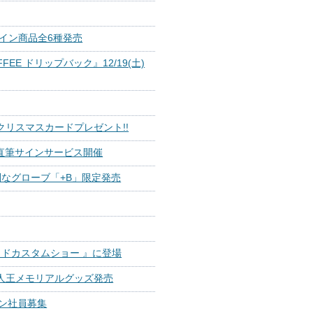
イン商品全6種発売
EE ドリップバック』12/19(土)
入りクリスマスカードプレゼント!!
ana直筆サインサービス開催
特別なグローブ「+B」限定発売
ドカスタムショー 』に登場
新人王メモリアルグッズ発売
ョン社員募集