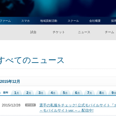
ファーム
スマホ
地域貢献活動
スクール
会社概要
採
試合
チケット
ニュース
チーム
すべてのニュース
2015年12月
1
2
3
4
5
6
7
8
9
前年
月
月
月
月
月
月
月
月
2015/12/28
選手の私服をチェック! 公式モバイルサイト『
～モバイルサイトver.～』配信中!