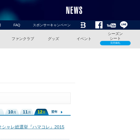
用
FAQ
スポンサーキャンペーン
シーズン
シート
ファンクラブ
グッズ
イベント
完売御礼
10
11
12
翌年
月
月
月
月
オシャレ総選挙『ハマコレ』2015