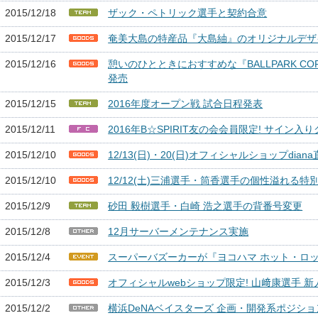
2015/12/18
ザック・ペトリック選手と契約合意
2015/12/17
奄美大島の特産品『大島紬』のオリジナルデザ
2015/12/16
憩いのひとときにおすすめな『BALLPARK COFF
発売
2015/12/15
2016年度オープン戦 試合日程発表
2015/12/11
2016年B☆SPIRIT友の会会員限定! サイン
2015/12/10
12/13(日)・20(日)オフィシャルショップdi
2015/12/10
12/12(土)三浦選手・筒香選手の個性溢れる
2015/12/9
砂田 毅樹選手・白崎 浩之選手の背番号変更
2015/12/8
12月サーバーメンテナンス実施
2015/12/4
スーパーバズーカーが『ヨコハマ ホット・ロッ
2015/12/3
オフィシャルwebショップ限定! 山﨑康選手 
2015/12/2
横浜DeNAベイスターズ 企画・開発系ポジシ