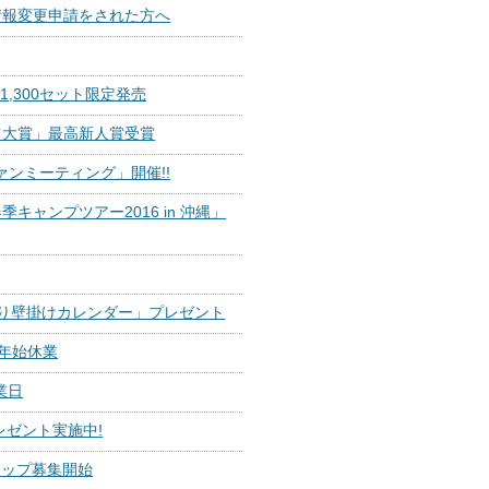
情報変更申請をされた方へ
』1,300セット限定発売
ツ大賞」最高新人賞受賞
aファンミーティング」開催!!
キャンプツアー2016 in 沖縄」
ン入り壁掛けカレンダー」プレゼント
末年始休業
業日
レゼント実施中!
シップ募集開始