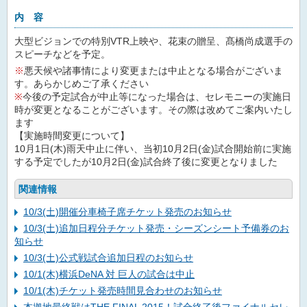
内 容
大型ビジョンでの特別VTR上映や、花束の贈呈、髙橋尚成選手の
スピーチなどを予定。
※
悪天候や諸事情により変更または中止となる場合がございま
す。あらかじめご了承ください
※
今後の予定試合が中止等になった場合は、セレモニーの実施日
時が変更となることがございます。その際は改めてご案内いたし
ます
【実施時間変更について】
10月1日(木)雨天中止に伴い、当初10月2日(金)試合開始前に実施
する予定でしたが10月2日(金)試合終了後に変更となりました
関連情報
10/3(土)開催分車椅子席チケット発売のお知らせ
10/3(土)追加日程分チケット発売・シーズンシート予備券のお
知らせ
10/3(土)公式戦試合追加日程のお知らせ
10/1(木)横浜DeNA 対 巨人の試合は中止
10/1(木)チケット発売時間見合わせのお知らせ