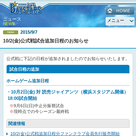
HOME
ニュース
NEWS
2015/9/7
10/2(金)公式戦試合追加日程のお知らせ
公式戦に下記の日程が追加されましたのでお知らせいたします。
試合日程の追加
ホームゲーム追加日程
・10月2日(金) 対 読売ジャイアンツ（横浜スタジアム開催）
18:00試合開始
※
9月6日(日)中止分振替試合
※
現時点での今シーズン最終戦
関連情報
10/2(金)公式戦追加日程分ファンクラブ会員先行販売開始