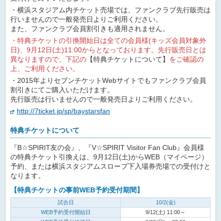
・横浜スタジアム内チケット売場では、ファンクラブ先行販売は
行いませんので一般発売日よりご利用ください。
また、ファンクラブ会員割引きも適用されません。
・特典チケットの引換開始日は全ての会員様(キッズ会員対象外
日)、9月12日(土)11:00からとなっております。先行販売日とは
異なりますので、下記の
【特典チケットについて】
をご確認の
上、ご利用ください。
・2015年よりセブンチケットWebサイトでもファンクラブ会員
割引きにてご購入いただけます。
先行販売は行いませんので一般発売日よりご利用ください。
http://7ticket.jp/sp/baystarsfan
特典チケットについて
『B☆SPIRIT友の会』、『V☆SPIRIT Visitor Fan Club』会員様
の特典チケット引換えは、9月12日(土)から
WEB（マイページ）
予約、または横浜スタジアムスロープ下入場券売場
での受付けと
なります。
【特典チケットの事前WEB予約受付期間】
試合日
10/2(金)
WEB予約受付開始日
9/12(土) 11:00～