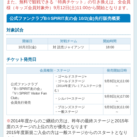
また、無料で観戦できる「特典チケット」の引き換えは、全会員
様（キッズ会員対象外）9月12日(土)11:00から開始となります。
公式ファンクラブB☆SPIRIT友の会 10/2(金)先行販売概要
対象試合
開催日
対戦チーム
開始時間
10月2日(金)
対 読売ジャイアンツ
18:00
チケット発売日
会員種別・ステージ
発売開始日時
・ゴールドステージ+
・ゴールドステージ
9月8日(火)11:00
公式ファンクラブ
～
（2014年度プレミアムステージ含
『B☆SPIRIT友の会』
む）
『V☆SPIRIT Visitor Fan
9月8日(火)17:00
Club』
・シルバーステージ
～
会員先行発売
・ブロンズステージ
9月9日(水)11:00
・一般ステージ
～
※
2014年度からのご継続の方は、昨年の最終ステージと2015年
度のステージの上位の方が優先となります
2015年度新規ご入会の方は一般ステージからのスタートとなり