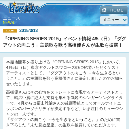
HOME
ニュース
NEWS
2015/3/13
『OPENING SERIES 2015』イベント情報 4/5（日）「ダグ
アウトの向こう」主題歌を歌う高橋優さんが生歌を披露！
本拠地開幕を盛り上げる『OPENING SERIES 2015』において、
4月5日（日）東京ヤクルトスワローズ戦に登場いただくゲスト
アーティストとして、『ダグアウトの向こう －今を生きるとい
うこと。』の主題歌を歌う高橋優さんに決定しましたのでお知ら
せいたします。
高橋優さんはその心情をストレートに表現するアーティストとし
て、幅広い層に絶大な支持を集める気鋭のシンガーソングライタ
ーで、4月からは福山雅治さんの後継番組としてオールナイトニ
ッポンのパーソナリティが決定するなど、いま注目のミュージシ
ャンの一人です。
『ダグアウトの向こう －今を生きるということ。』のために書
き下ろした「未だ見ぬ星座」の生歌を披露していただきます。