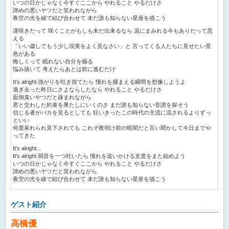
いつの日かじゃなく今すぐここから やれること やるだけさ
諦めの悪いヤツだと笑われながら
夜空の光を線で結び合わせて 未だ誰も知らない星座を描こう
遅咲きだって 咲くことがもしも未だ出来るなら 泥にまみれる今もありだって思
える
「いい歳してもう少し現実をよく見なさい」と 言ってくる人たちに見せたい景
色がある
悔しくって 眠れない自分を煽る
悩み抜いて 考えたらあとは前に進むだけ
It's alright.強がりを吐き捨てたら 憧れを捕まえる瞬間を想像しようよ
過ぎ去った昨日にさよならしたなら やれること やるだけさ
面倒臭いやつだと疎まれながら
君と交わした約束を果たしにいくのさ まだ誰も知らない音譜を探そう
信じる者がバカを見るとしても 狂いきったこの時代の主流に流されるよりずっ
といい
何度呆れられ見下されても これぞ夜明け前の暗闇だと言い聞かして今日までや
ってきた
It's alright...
It's alright.弱音を一つ吐いたら 憧れを追いかける支度をまた始めよう
いつの日かじゃなく今すぐここから やれること やるだけさ
諦めの悪いヤツだと笑われながら
夜空の光を線で結び合わせて 未だ誰も知らない星座を描こう
ゲスト紹介
高橋優