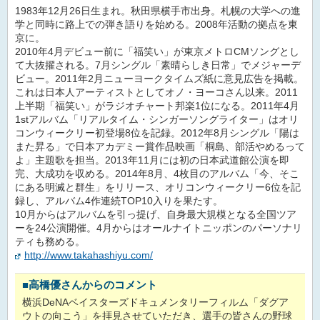
1983年12月26日生まれ。秋田県横手市出身。札幌の大学への進
学と同時に路上での弾き語りを始める。2008年活動の拠点を東
京に。
2010年4月デビュー前に「福笑い」が東京メトロCMソングとし
て大抜擢される。7月シングル「素晴らしき日常」でメジャーデ
ビュー。2011年2月ニューヨークタイムズ紙に意見広告を掲載。
これは日本人アーティストとしてオノ・ヨーコさん以来。2011
上半期「福笑い」がラジオチャート邦楽1位になる。2011年4月
1stアルバム「リアルタイム・シンガーソングライター」はオリ
コンウィークリー初登場8位を記録。2012年8月シングル「陽は
また昇る」で日本アカデミー賞作品映画「桐島、部活やめるって
よ」主題歌を担当。2013年11月には初の日本武道館公演を即
完、大成功を収める。2014年8月、4枚目のアルバム「今、そこ
にある明滅と群生」をリリース、オリコンウィークリー6位を記
録し、アルバム4作連続TOP10入りを果たす。
10月からはアルバムを引っ提げ、自身最大規模となる全国ツア
ーを24公演開催。4月からはオールナイトニッポンのパーソナリ
ティも務める。
http://www.takahashiyu.com/
■
高橋優さんからのコメント
横浜DeNAベイスターズドキュメンタリーフィルム「ダグア
ウトの向こう」を拝見させていただき、選手の皆さんの野球