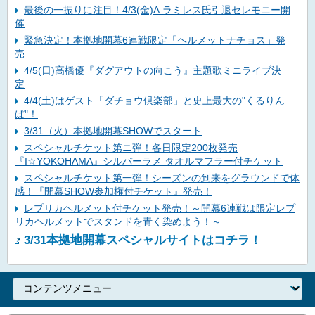
最後の一振りに注目！4/3(金)A.ラミレス氏引退セレモニー開
催
緊急決定！本拠地開幕6連戦限定「ヘルメットナチョス」発
売
4/5(日)高橋優『ダグアウトの向こう』主題歌ミニライブ決
定
4/4(土)はゲスト「ダチョウ倶楽部」と史上最大の"くるりん
ぱ"！
3/31（火）本拠地開幕SHOWでスタート
スペシャルチケット第ニ弾！各日限定200枚発売
『I☆YOKOHAMA』シルバーラメ タオルマフラー付チケット
スペシャルチケット第一弾！シーズンの到来をグラウンドで体
感！『開幕SHOW参加権付チケット』発売！
レプリカヘルメット付チケット発売！～開幕6連戦は限定レプ
リカヘルメットでスタンドを青く染めよう！～
3/31本拠地開幕スペシャルサイトはコチラ！