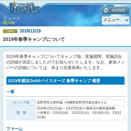
HOME
ニュース
NEWS
2018/12/19
2019年春季キャンプについて
2019年春季キャンプについてキャンプ地、実施期間、実施試合
の詳細が決定しましたのでお知らせいたします。なお、参加メン
バーの詳細については、決まり次第発表いたします。
2019年横浜DeNAベイスターズ 春季キャンプ 概要
一軍
キャンプ地
宜野湾市立野球場（沖縄県宜野湾市真志喜4-2-1）
2019年2月1日(金)～2月27日(水)
※
最終日の練習後移動
期 間
※
休養日：2月6日(水)、2月12日(火)、2月18日(月)、2月22
日(金)
ファーム