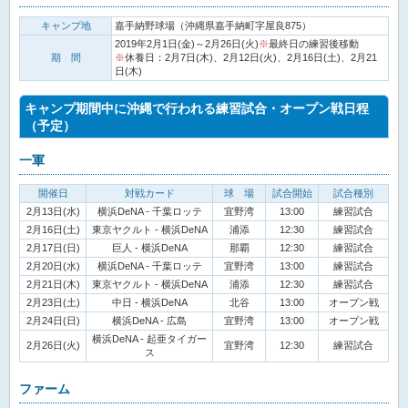
キャンプ地
嘉手納野球場（沖縄県嘉手納町字屋良875）
2019年2月1日(金)～2月26日(火)
※
最終日の練習後移動
期 間
※
休養日：2月7日(木)、2月12日(火)、2月16日(土)、2月21
日(木)
キャンプ期間中に沖縄で行われる練習試合・オープン戦日程
（予定）
一軍
開催日
対戦カード
球 場
試合開始
試合種別
2月13日(水)
横浜DeNA - 千葉ロッテ
宜野湾
13:00
練習試合
2月16日(土)
東京ヤクルト - 横浜DeNA
浦添
12:30
練習試合
2月17日(日)
巨人 - 横浜DeNA
那覇
12:30
練習試合
2月20日(水)
横浜DeNA - 千葉ロッテ
宜野湾
13:00
練習試合
2月21日(木)
東京ヤクルト - 横浜DeNA
浦添
12:30
練習試合
2月23日(土)
中日 - 横浜DeNA
北谷
13:00
オープン戦
2月24日(日)
横浜DeNA - 広島
宜野湾
13:00
オープン戦
横浜DeNA - 起亜タイガー
2月26日(火)
宜野湾
12:30
練習試合
ス
ファーム