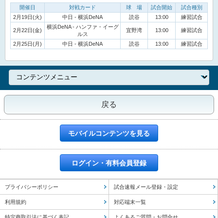
開催日
対戦カード
球 場
試合開始
試合種別
2月19日(火)
中日 - 横浜DeNA
読谷
13:00
練習試合
横浜DeNA - ハンファ・イーグ
2月22日(金)
宜野湾
13:00
練習試合
ルス
2月25日(月)
中日 - 横浜DeNA
読谷
13:00
練習試合
戻る
モバイルコンテンツを見る
ログイン・有料会員登録
プライバシーポリシー
試合速報メール登録・設定
利用規約
対応端末一覧
特定商取引法に基づく表記
よくあるご質問・お問合せ