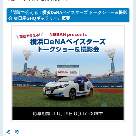
『間近で会える！横浜DeNAベイスターズ トークショー＆撮影
会 ＠日産GHQギャラリー』概要
名 称