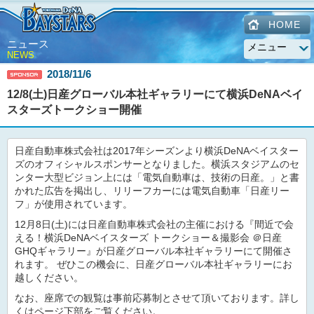
HOME
ニュース
NEWS
2018/11/6
12/8(土)日産グローバル本社ギャラリーにて横浜DeNAベイ
スターズトークショー開催
日産自動車株式会社は2017年シーズンより横浜DeNAベイスター
ズのオフィシャルスポンサーとなりました。横浜スタジアムのセ
ンター大型ビジョン上には「電気自動車は、技術の日産。」と書
かれた広告を掲出し、リリーフカーには電気自動車「日産リー
フ」が使用されています。
12月8日(土)には日産自動車株式会社の主催における『間近で会
える！横浜DeNAベイスターズ トークショー＆撮影会 ＠日産
GHQギャラリー』が日産グローバル本社ギャラリーにて開催さ
れます。 ぜひこの機会に、日産グローバル本社ギャラリーにお
越しください。
なお、座席での観覧は事前応募制とさせて頂いております。詳し
くはページ下部をご覧ください。