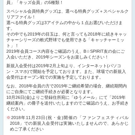
員」「キッズ会員」の5種類！
スペシャル会員特典グッズは、選べる特典グッズ＋スペシャルク
リアファイル！
選べる特典グッズは3アイテムの中から１点お選びいただけま
す。
その中でも2019年の目玉は、何と言っても2018年に続きキャッ
チャーシリーズの軟式野球でも使用できる「キャッチャーミッ
ト」！
2019年会員コース内容をご確認のうえ、B☆SPIRIT友の会にご
入会いただき、2019年シーズンをお楽しみください！
新規入会受付は2019年2月上旬より、インターネット(パソコ
ン・スマホ)で開始を予定しております。また、球場での新規入
会受付はオープン戦での実施を予定しております。
なお、2018年会員の方で2019年ご継続希望の場合、継続期間内
にご自身にてご継続手続きが必要となります。
10月26日(金)よりご登録住所宛に「ゆうメール」にて「2019年
継続案内」の冊子を送付いたしますのでご確認のうえ、お手続き
ください。
2018年11月23日(祝・金)開催の「ファンフェスティバル
2018」での新規入会受付は実施いたしませんので、あらかじ
めご了承ください