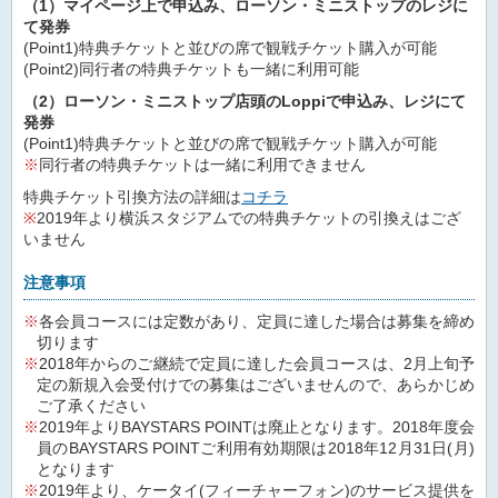
（1）マイページ上で申込み、ローソン・ミニストップのレジに
て発券
(Point1)特典チケットと並びの席で観戦チケット購入が可能
(Point2)同行者の特典チケットも一緒に利用可能
（2）ローソン・ミニストップ店頭のLoppiで申込み、レジにて
発券
(Point1)特典チケットと並びの席で観戦チケット購入が可能
※
同行者の特典チケットは一緒に利用できません
特典チケット引換方法の詳細は
コチラ
※
2019年より横浜スタジアムでの特典チケットの引換えはござ
いません
注意事項
各会員コースには定数があり、定員に達した場合は募集を締め
切ります
2018年からのご継続で定員に達した会員コースは、2月上旬予
定の新規入会受付けでの募集はございませんので、あらかじめ
ご了承ください
2019年よりBAYSTARS POINTは廃止となります。2018年度会
員のBAYSTARS POINTご利用有効期限は2018年12月31日(月)
となります
2019年より、ケータイ(フィーチャーフォン)のサービス提供を