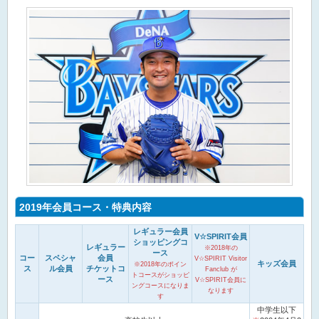
2019年会員コース・特典内容
レギュラー会員
V☆SPIRIT会員
ショッピングコ
レギュラー
※2018年の
ース
コー
スペシャ
会員
V☆SPIRIT Visitor
キッズ会員
※2018年のポイン
ス
ル会員
チケットコ
Fanclub が
トコースがショッピ
ース
V☆SPIRIT会員に
ングコースになりま
なります
す
中学生以下