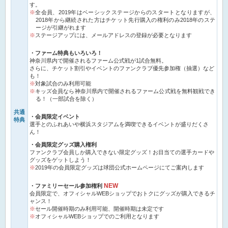
す。
全会員、2019年はベーシックステージからのスタートとなりますが、
2018年から継続された方はチケット先行購入の権利のみ2018年のステ
ージが引継がれます
ステージアップには、メールアドレスの登録が必要となります
・ファーム特典もいろいろ！
神奈川県内で開催されるファーム公式戦が1試合無料。
さらに、チケット割引やイベントのファンクラブ優先参加権（抽選）など
も！
対象試合のみ利用可能
キッズ会員なら神奈川県内で開催されるファーム公式戦を無料観戦でき
る！（一部試合を除く）
共通
・会員限定イベント
特典
選手とのふれあいや横浜スタジアムを満喫できるイベントが盛りだくさ
ん！
・会員限定グッズ購入権利
ファンクラブ会員しか購入できない限定グッズ！お目当ての選手カードや
グッズをゲットしよう！
2019年の会員限定グッズは球団公式ホームページにてご案内します
NEW
・ファミリーセール参加権利
会員限定で、オフィシャルWEBショップでおトクにグッズが購入できるチ
ャンス！
セール開催時期のみ利用可能、開催時期は未定です
オフィシャルWEBショップでのご利用となります