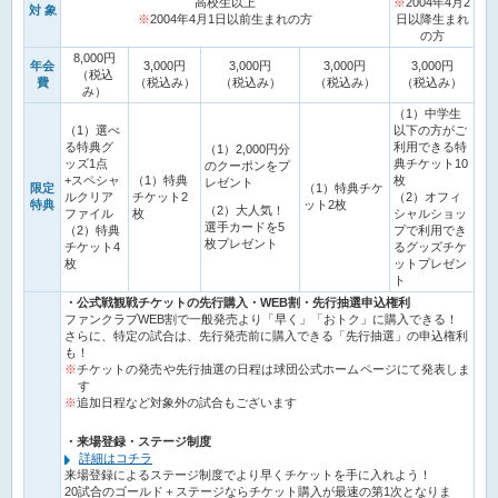
高校生以上
※
2004年4月2
対 象
※
2004年4月1日以前生まれの方
日以降生まれ
の方
8,000円
年会
3,000円
3,000円
3,000円
3,000円
（税込
費
（税込み）
（税込み）
（税込み）
（税込み）
み）
（1）中学生
（1）選べ
以下の方がご
る特典グ
利用できる特
（1）2,000円分
ッズ1点
典チケット10
のクーポンをプ
+スペシャ
（1）特典
枚
レゼント
限定
（1）特典チケ
ルクリア
チケット2
（2）オフィ
特典
ット2枚
（2）大人気！
ファイル
枚
シャルショッ
選手カードを5
（2）特典
プで利用でき
枚プレゼント
チケット4
るグッズチケ
枚
ットプレゼン
ト
・公式戦観戦チケットの先行購入・WEB割・先行抽選申込権利
ファンクラブWEB割で一般発売より「早く」「おトク」に購入できる！
さらに、特定の試合は、先行発売前に購入できる「先行抽選」の申込権利
も！
チケットの発売や先行抽選の日程は球団公式ホームページにて発表しま
す
追加日程など対象外の試合もございます
・来場登録・ステージ制度
詳細はコチラ
来場登録によるステージ制度でより早くチケットを手に入れよう！
20試合のゴールド＋ステージならチケット購入が最速の第1次となりま