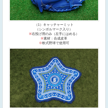
（1）キャッチャーミット
（シンボルマーク入り）
※
右投げ用のみ（左手にはめる）
※
素材：合成皮革
※
軟式野球で使用可