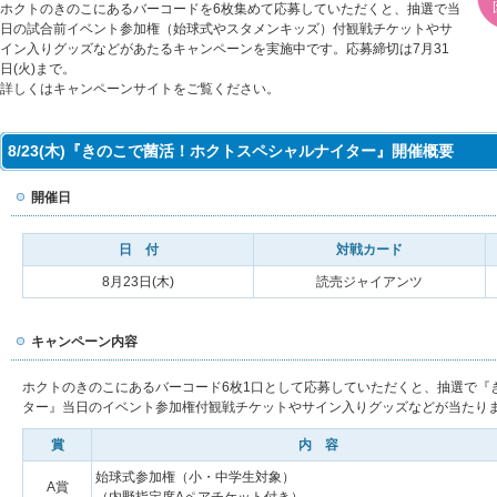
ホクトのきのこにあるバーコードを6枚集めて応募していただくと、抽選で当
日の試合前イベント参加権（始球式やスタメンキッズ）付観戦チケットやサ
イン入りグッズなどがあたるキャンペーンを実施中です。応募締切は7月31
日(火)まで。
詳しくはキャンペーンサイトをご覧ください。
8/23(木)『きのこで菌活！ホクトスペシャルナイター』開催概要
開催日
日 付
対戦カード
8月23日(木)
読売ジャイアンツ
キャンペーン内容
ホクトのきのこにあるバーコード6枚1口として応募していただくと、抽選で『
ター』当日のイベント参加権付観戦チケットやサイン入りグッズなどが当たり
賞
内 容
始球式参加権（小・中学生対象）
A賞