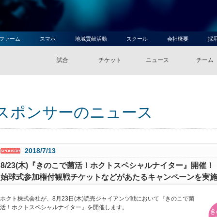
ファーム
スマホ
地域貢献活動
スクール
会社概要
採
試合
チケット
ニュース
チーム
スポンサーのニュース
2018/7/13
8/23(木)『きのこで菌活！ホクトスペシャルナイター』開催！
始球式参加権付観戦チケットなどがあたるキャンペーンを実施中
ホクト株式会社が、8月23日(木)読売ジャイアンツ戦において『きのこで菌
活！ホクトスペシャルナイター』を開催します。