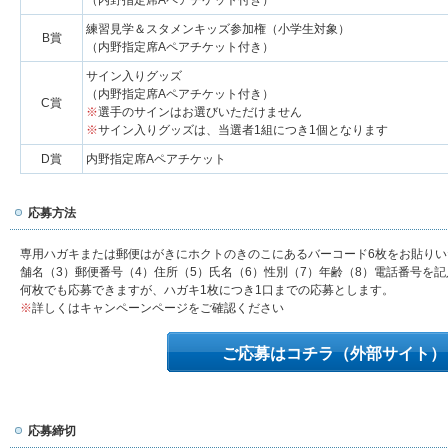
（内野指定席Aペアチケット付き）
練習見学＆スタメンキッズ参加権（小学生対象）
B賞
（内野指定席Aペアチケット付き）
サイン入りグッズ
（内野指定席Aペアチケット付き）
C賞
選手のサインはお選びいただけません
サイン入りグッズは、当選者1組につき1個となります
D賞
内野指定席Aペアチケット
応募方法
専用ハガキまたは郵便はがきにホクトのきのこにあるバーコード6枚をお貼りい
舗名（3）郵便番号（4）住所（5）氏名（6）性別（7）年齢（8）電話番号を
何枚でも応募できますが、ハガキ1枚につき1口までの応募とします。
詳しくはキャンペーンページをご確認ください
ご応募はコチラ（外部サイト）
応募締切