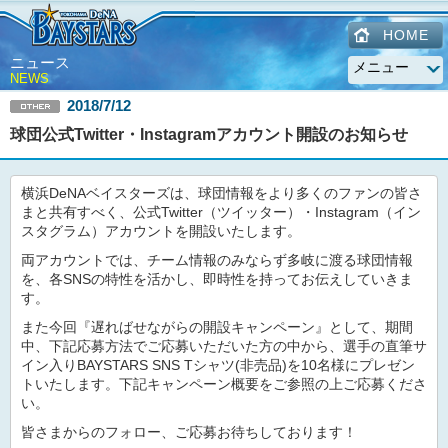
HOME
ニュース
NEWS
2018/7/12
球団公式Twitter・Instagramアカウント開設のお知らせ
横浜DeNAベイスターズは、球団情報をより多くのファンの皆さ
まと共有すべく、公式Twitter（ツイッター）・Instagram（イン
スタグラム）アカウントを開設いたします。
両アカウントでは、チーム情報のみならず多岐に渡る球団情報
を、各SNSの特性を活かし、即時性を持ってお伝えしていきま
す。
また今回『遅ればせながらの開設キャンペーン』として、期間
中、下記応募方法でご応募いただいた方の中から、選手の直筆サ
イン入りBAYSTARS SNS Tシャツ(非売品)を10名様にプレゼン
トいたします。下記キャンペーン概要をご参照の上ご応募くださ
い。
皆さまからのフォロー、ご応募お待ちしております！