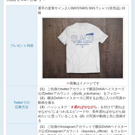
選手の直筆サイン入りBAYSTARS SNS Tシャツ(非売品) 10
枚
プレゼント内容
※
画像はイメージです
（1）
ご自身のtwitterアカウントで横浜DeNAベイスターズ
公式twitterアカウント（@ydb_yokohama） をフォロー
（2）
横浜DeNAベイスターズに関するお気に入りの写真や
Twitterでの
動画を撮る
応募方法
（3）
ハッシュタグ「
＃遅ればせながら
」を付けて“遅れば
せながら”にまつわるエピソードや、長年遅ればせながら始
めたいと思っていることを
（2）
の写真や動画と共に投稿す
る
（1）
ご自身のInstagramアカウントで横浜DeNAベイスター
ズ公式Instagramアカウント（baystars_official） をフォロー