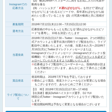
（2）
横浜DeNAベイスターズに関するお気に入りの写真や
Instagramでの
動画を撮る
応募方法
（3）
ハッシュタグ「
＃遅ればせながら
」を付けて“遅れば
せながら”にまつわるエピソードや、長年遅ればせながら始
めたいと思っていることを
（2）
の写真や動画と共に投稿す
る
募集期間
2018年7月12日(木)11:00～7月15日(日)12:00
応募投稿の中からもっとも気になる“遅ればせながらエピソ
選考方法
ード”を選考し、10名を決定いたします
2018年7月15日(日)17:30～Twitter・Instagram、2つの球団公
式アカウントより選手出演の同時ライブ配信を行い、ライブ
配信中に発表いたします。その後、当選された方へ2018年7
月16日(月)にTwitterダイレクトメッセージまたは、
Instagramダイレクトメッセージ（Instagramのダイレクト投
当選発表
稿機能）でご連絡いたしますので、
公式アカウントを必ずフ
ォローしていただきますようお願いいたします
応募者はライブ配信中にユーザーネーム、投稿内容が読ま
れる可能性がございます。あらかじめご了承の上ご応募
ください
発送時期は、2018年7月下旬を予定しております
賞品発送
都合により賞品、発送スケジュールなどが変更になる場合
もございますので、あらかじめご了承ください
【日 時】2018年7月15日(日)17:30～17:40頃
【出演者】横浜DeNAベイスターズ選手、DJ YUI
ライブ配信につい
球団公式Twitter・Instagramアカウントよりライブ配信いた
て
します。
配信開始時間は予告なく変更となる場合がございます