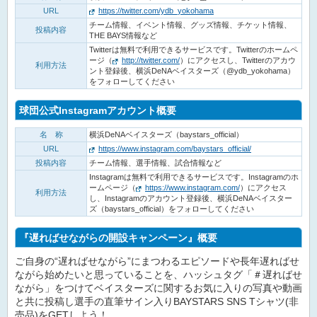
URL
https://twitter.com/ydb_yokohama
チーム情報、イベント情報、グッズ情報、チケット情報、
投稿内容
THE BAYS情報など
Twitterは無料で利用できるサービスです。Twitterのホームペ
ージ（
http://twitter.com/
）にアクセスし、Twitterのアカウ
利用方法
ント登録後、横浜DeNAベイスターズ（@ydb_yokohama）
をフォローしてください
球団公式Instagramアカウント概要
名 称
横浜DeNAベイスターズ（baystars_official）
URL
https://www.instagram.com/baystars_official/
投稿内容
チーム情報、選手情報、試合情報など
Instagramは無料で利用できるサービスです。Instagramのホ
ームページ（
https://www.instagram.com/
）にアクセス
利用方法
し、Instagramのアカウント登録後、横浜DeNAベイスター
ズ（baystars_official）をフォローしてください
『遅ればせながらの開設キャンペーン』概要
ご自身の“遅ればせながら”にまつわるエピソードや長年遅ればせ
ながら始めたいと思っていることを、ハッシュタグ「＃遅ればせ
ながら」をつけてベイスターズに関するお気に入りの写真や動画
と共に投稿し選手の直筆サイン入りBAYSTARS SNS Tシャツ(非
売品)をGETしよう！