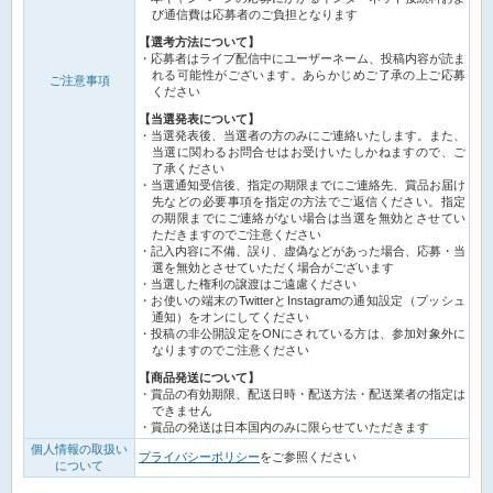
び通信費は応募者のご負担となります
【選考方法について】
応募者はライブ配信中にユーザーネーム、投稿内容が読ま
れる可能性がございます。あらかじめご了承の上ご応募
ご注意事項
ください
【当選発表について】
当選発表後、当選者の方のみにご連絡いたします。また、
当選に関わるお問合せはお受けいたしかねますので、ご
了承ください
当選通知受信後、指定の期限までにご連絡先、賞品お届け
先などの必要事項を指定の方法でご返信ください。指定
の期限までにご連絡がない場合は当選を無効とさせてい
ただきますのでご注意ください
記入内容に不備、誤り、虚偽などがあった場合、応募・当
選を無効とさせていただく場合がございます
当選した権利の譲渡はご遠慮ください
お使いの端末のTwitterとInstagramの通知設定（プッシュ
通知）をオンにしてください
投稿の非公開設定をONにされている方は、参加対象外に
なりますのでご注意ください
【商品発送について】
賞品の有効期限、配送日時・配送方法・配送業者の指定は
できません
賞品の発送は日本国内のみに限らせていただきます
個人情報の取扱い
プライバシーポリシー
をご参照ください
について