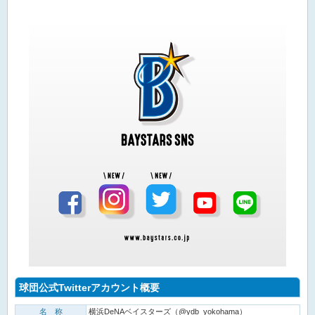
球団公式Twitterアカウント概要
名 称
横浜DeNAベイスターズ（@ydb_yokohama）