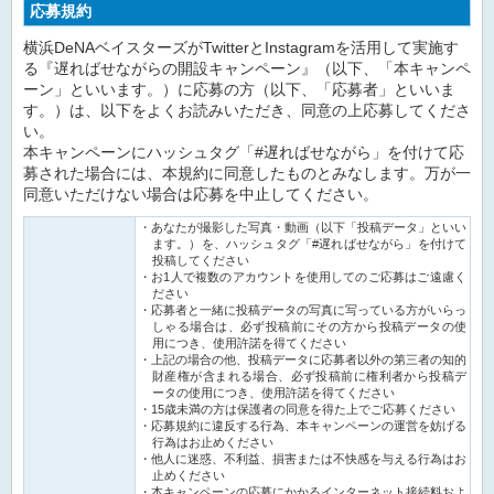
応募規約
横浜DeNAベイスターズがTwitterとInstagramを活用して実施す
る『遅ればせながらの開設キャンペーン』（以下、「本キャンペ
ーン」といいます。）に応募の方（以下、「応募者」といいま
す。）は、以下をよくお読みいただき、同意の上応募してくださ
い。
本キャンペーンにハッシュタグ「#遅ればせながら」を付けて応
募された場合には、本規約に同意したものとみなします。万が一
同意いただけない場合は応募を中止してください。
あなたが撮影した写真・動画（以下「投稿データ」といい
ます。）を、ハッシュタグ「#遅ればせながら」を付けて
投稿してください
お1人で複数のアカウントを使用してのご応募はご遠慮く
ださい
応募者と一緒に投稿データの写真に写っている方がいらっ
しゃる場合は、必ず投稿前にその方から投稿データの使
用につき、使用許諾を得てください
上記の場合の他、投稿データに応募者以外の第三者の知的
財産権が含まれる場合、必ず投稿前に権利者から投稿デ
ータの使用につき、使用許諾を得てください
15歳未満の方は保護者の同意を得た上でご応募ください
応募規約に違反する行為、本キャンペーンの運営を妨げる
行為はお止めください
他人に迷惑、不利益、損害または不快感を与える行為はお
止めください
本キャンペーンの応募にかかるインターネット接続料およ