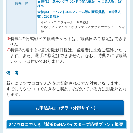
★特典2 選手とグラウンドで記念撮影 ≪当選人数：3組
特典内容
様≫
★特典3 イベントユニフォーム等の豪華賞品 ≪当選人
数：250名様≫
イベントユニフォーム 100名様
3Dクリアファイル・オリジナルステッカーセット 150名
様
特典1の公式戦ペア観戦チケットは、観戦日のご指定はできま
せん
特典2の選手との記念撮影日程は、当選者に別途ご連絡いたし
ます。また、選手の指定はできません。なお、特典２には観戦
チケットは付いておりません
備 考
新たにミツウロコでんきをご契約される方が対象となります。
すでにミツウロコでんきをご契約いただいている方は対象外とな
ります。
お申込みはコチラ（外部サイト）
ミツウロコでんき『横浜DeNAベイスターズ応援プラン』概要