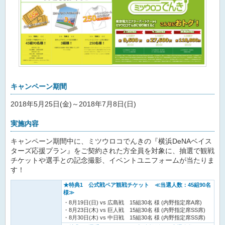
キャンペーン期間
2018年5月25日(金)～2018年7月8日(日)
実施内容
キャンペーン期間中に、ミツウロコでんきの『横浜DeNAベイス
ターズ応援プラン』をご契約された方全員を対象に、抽選で観戦
チケットや選手との記念撮影、イベントユニフォームが当たりま
す！
★特典1 公式戦ペア観戦チケット ≪当選人数：45組90名
様≫
8月19日(日) vs 広島戦 15組30名 様 (内野指定席A席)
8月23日(木) vs 巨人戦 15組30名 様 (内野指定席SS席)
8月30日(木) vs 中日戦 15組30名 様 (内野指定席SS席)