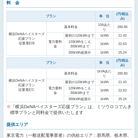
料 金
(円/税込
プラン
単 位
み)
10Aあた
基本料金
280.80
り
横浜DeNAベイスターズ
最初の120kWhまで
1kWh
21.43
応援プラン
電力量料
120kWhをこえ
従量電灯B
1kWh
22.63
金
300kWhまで
300kWh超過分
1kWh
25.24
(円/税込
プラン
単 位
み)
1kVAあた
基本料金
280.80
り
横浜DeNAベイスターズ
最初の120kWhまで
1kWh
21.43
応援プラン
電力量料
120kWhをこえ
従量電灯C
1kWh
22.63
金
300kWhまで
300kWh超過分
1kWh
25.24
『横浜DeNAベイスターズ応援プラン』は、ミツウロコでんき
標準プランと同料金で提供いたします
提供エリア
東京電力（一般送配電事業者）の供給エリア：群馬県、栃木県、