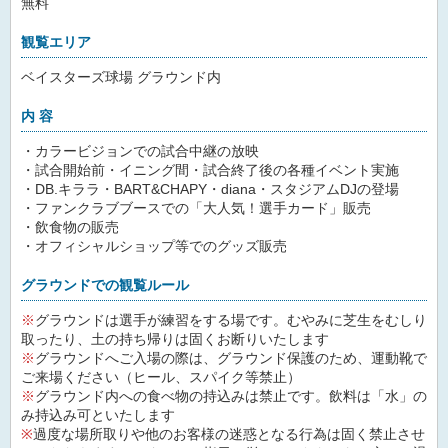
無料
観覧エリア
ベイスターズ球場 グラウンド内
内 容
・カラービジョンでの試合中継の放映
・試合開始前・イニング間・試合終了後の各種イベント実施
・DB.キララ・BART&CHAPY・diana・スタジアムDJの登場
・ファンクラブブースでの「大人気！選手カード」販売
・飲食物の販売
・オフィシャルショップ等でのグッズ販売
グラウンドでの観覧ルール
※
グラウンドは選手が練習をする場です。むやみに芝生をむしり
取ったり、土の持ち帰りは固くお断りいたします
※
グラウンドへご入場の際は、グラウンド保護のため、運動靴で
ご来場ください（ヒール、スパイク等禁止）
※
グラウンド内への食べ物の持込みは禁止です。飲料は「水」の
み持込み可といたします
※
過度な場所取りや他のお客様の迷惑となる行為は固く禁止させ