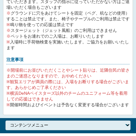
ていただきます。スタッフの指示に従っていただかない方はご退
場いただく場合もございます
※
グラウンドに穴をあけてシートを固定（ペグ、杭などの使用）
することは禁止です。また、椅子やテーブルのご利用は禁止です
※
鳴り物を使っての応援は禁止です
※
スタージェット（ジェット風船）のご利用はできません
※
ペットをお連れでのご入場は、お断りいたします
※
入場時に手荷物検査を実施いたします。ご協力をお願いいたし
ます
注意事項
※開場前にお並びいただくことやシート貼りは、近隣住民の皆さ
まのご迷惑となりますので、おやめください
※観覧エリアが満員の際には、入場をお断りする場合がございま
す。あらかじめご了承ください
※横浜DeNAベイスターズ以外のチームのユニフォーム等を着用
しての応援はできません
※
開催時間およびイベントは予告なく変更する場合がございます