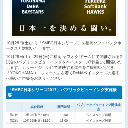
10月28日(土)より「SMBC日本シリーズ」を福岡ソフトバンクホ
ークスと対戦いたします。
10月28日(土)・29日(日)に福岡 ヤフオク!ドームにて開催される2
試合のパブリックビューイングをベイスターズ球場にて開催いた
します。カラービジョンにて放映する試合をご観戦いただき、
「YOKOHAMAユニフォーム」を着てDeNAベイスターズの選手
へ熱いご声援をお送りください！
「SMBC日本シリーズ2017」パブリックビューイング実施概
要
パブリックビューイング開催場
試合日程
開門時間
所
第1戦
10月28日(土) 18:30
15:00
ベイスターズ球場
第2戦
10月29日(日) 18:30
15:00
ベイスターズ球場