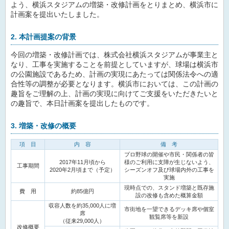
よう、横浜スタジアムの増築・改修計画をとりまとめ、横浜市に
計画案を提出いたしました。
2. 本計画提案の背景
今回の増築・改修計画では、株式会社横浜スタジアムが事業主と
なり、工事を実施することを前提としていますが、球場は横浜市
の公園施設であるため、計画の実現にあたっては関係法令への適
合性等の調整が必要となります。横浜市においては、この計画の
趣旨をご理解の上、計画の実現に向けてご支援をいただきたいと
の趣旨で、本日計画案を提出したものです。
3. 増築・改修の概要
項 目
内 容
備 考
プロ野球の開催や市民・関係者の皆
2017年11月頃から
様のご利用に支障が生じないよう、
工事期間
2020年2月頃まで（予定）
シーズンオフ及び球場内外の工事を
実施
現時点での、スタンド増築と既存施
費 用
約85億円
設の改修も含めた概算金額
収容人数を約35,000人に増
市街地を一望できるデッキ席や個室
席
観覧席等を新設
（従来29,000人）
改修概要