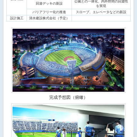
公園との一体化、内外野間の回遊性
回遊デッキの新設
を実現
バリアフリー化の推進
スロープ、エレベータなどの新設
設計施工
清水建設株式会社（予定）
完成予想図（俯瞰）