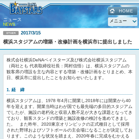
HOME
ニュース
NEWS
2017/3/15
横浜スタジアムの増築・改修計画を横浜市に提出しました
株式会社横浜DeNAベイスターズ及び株式会社横浜スタジアム
（両社とも 代表取締役社長：岡村信悟）は、横浜スタジアムの
観客席の増設を主な内容とする増築・改修計画をとりまとめ、本
日、横浜市に提出したことをお知らせいたします。
1. 経 緯
横浜スタジアムは、1978 年4月に開業し2018年には開業から40
年を迎えます。開業当時はわが国でも最先端の多目的スタジアム
でしたが、施設の老朽化と収容人数不足が大きな課題となってき
ており、観客スタンドの増築と施設改修の検討を進めてきまし
た。 また昨年、2020東京オリンピックの正式種目として採用
された野球およびソフトボールの主会場になることが決定してお
ります。このような状況を踏まえ、2020年春に完成をむかえる