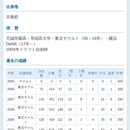
出身地
京都府
球 歴
尽誠学園高－早稲田大学－東京ヤクルト（05～16年）－横浜
DeNA（17年～）
2004年ドラフト自由枠
過去の成績
試合
安
二塁
三塁
年度
所属球団
打数
本塁打
打点
盗塁
打率
数
打
打
打
2005
ヤクルト
6
4
2
1
0
0
0
1
.500
東京ヤクル
2006
75
214
57
12
0
5
22
1
.266
ト
東京ヤクル
2007
132
451
133
23
8
5
51
8
.295
ト
東京ヤクル
2008
144
510
148
19
1
5
50
4
.290
ト
東京ヤクル
2009
130
434
112
24
2
4
35
6
.258
ト
東京ヤクル
2010
140
516
155
16
2
4
54
4
.300