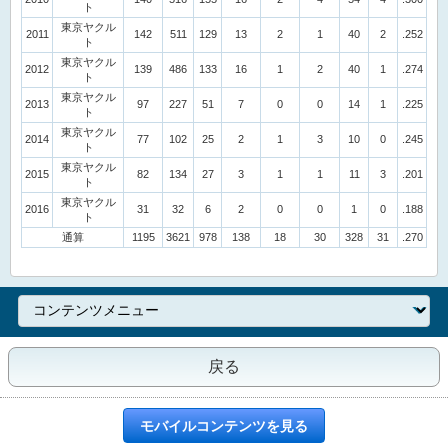
ト
東京ヤクル
2011
142
511
129
13
2
1
40
2
.252
ト
東京ヤクル
2012
139
486
133
16
1
2
40
1
.274
ト
東京ヤクル
2013
97
227
51
7
0
0
14
1
.225
ト
東京ヤクル
2014
77
102
25
2
1
3
10
0
.245
ト
東京ヤクル
2015
82
134
27
3
1
1
11
3
.201
ト
東京ヤクル
2016
31
32
6
2
0
0
1
0
.188
ト
通算
1195
3621
978
138
18
30
328
31
.270
戻る
モバイルコンテンツを見る