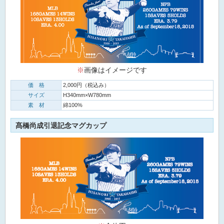
※
画像はイメージです
価 格
2,000円（税込み）
サイズ
H340mm×W780mm
素 材
綿100%
髙橋尚成引退記念マグカップ