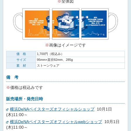
※
全体図
※
画像はイメージです
価 格
1,700円（税込み）
サイズ
95mm×直径82mm、285g
素 材
ストーンウェア
備 考
※
価格は税込みです
販売場所・発売日時
横浜DeNAベイスターズオフィシャルショップ
10月1日
(木)11:00～
横浜DeNAベイスターズオフィシャルwebショップ
10月1日
(木)11:00～