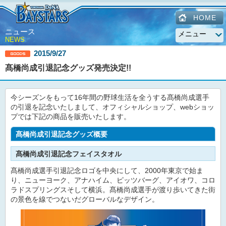
HOME
ニュース
NEWS
2015/9/27
髙橋尚成引退記念グッズ発売決定!!
今シーズンをもって16年間の野球生活を全うする髙橋尚成選手
の引退を記念いたしまして、オフィシャルショップ、webショッ
プでは下記の商品を販売いたします。
髙橋尚成引退記念グッズ概要
髙橋尚成引退記念フェイスタオル
髙橋尚成選手引退記念ロゴを中央にして、2000年東京で始ま
り、ニューヨーク、アナハイム、ピッツバーグ、アイオワ、コロ
ラドスプリングスそして横浜。髙橋尚成選手が渡り歩いてきた街
の景色を線でつないだグローバルなデザイン。