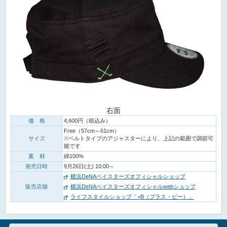
右面
価 格
4,600円（税込み）
Free（57cm～61cm）
サイズ
※
ベルトタイプのアジャスターにより、上記の範囲で調節可
能です
素 材
綿100%
発売日時
9月26日(土) 10:00～
横浜DeNAベイスターズオフィシャルショップ
販売店舗
横浜DeNAベイスターズオフィシャルwebショップ
ライフスタイルショップ「+B（プラス・ビー）」