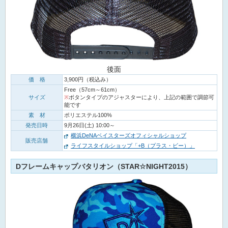
後面
価 格
3,900円（税込み）
Free（57cm～61cm）
サイズ
※
ボタンタイプのアジャスターにより、上記の範囲で調節可
能です
素 材
ポリエステル100%
発売日時
9月26日(土) 10:00～
横浜DeNAベイスターズオフィシャルショップ
販売店舗
ライフスタイルショップ「+B（プラス・ビー）」
Dフレームキャップバタリオン（STAR☆NIGHT2015）