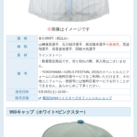
※
画像はイメージです
価 格
各3,980円（税込み）
山﨑康晃選手、石川雄洋選手、梶谷隆幸選手
※新発売
、荒波
種 類
翔選手、筒香嘉智選手、関根大気選手
素 材
ラインストーン
・数量限定商品です。売り切れの際、再入荷はございませ
ん。
・YOKOHAMA☆GIRLS FESTIVAL 2015のスペシャルユニフ
備 考
ォームにのみ無料圧着サービスをご利用いただけます。その
他ユニフォーム・雑貨等には無料圧着サービスを行うことが
できません。あらかじめご了承ください。
発売日時
9月26日(土) 10:00～
販売店舗
横浜DeNAベイスターズオフィシャルショップ
950キャップ（ホワイト×ピンクスター）