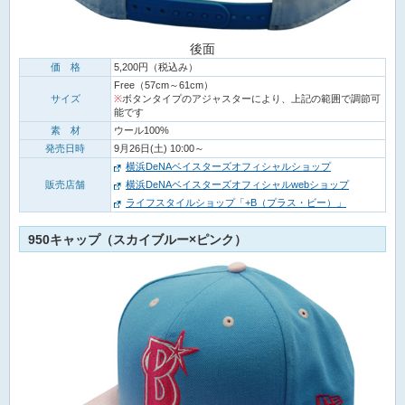
後面
価 格
5,200円（税込み）
Free（57cm～61cm）
サイズ
※
ボタンタイプのアジャスターにより、上記の範囲で調節可
能です
素 材
ウール100%
発売日時
9月26日(土) 10:00～
横浜DeNAベイスターズオフィシャルショップ
販売店舗
横浜DeNAベイスターズオフィシャルwebショップ
ライフスタイルショップ「+B（プラス・ビー）」
950キャップ（スカイブルー×ピンク）