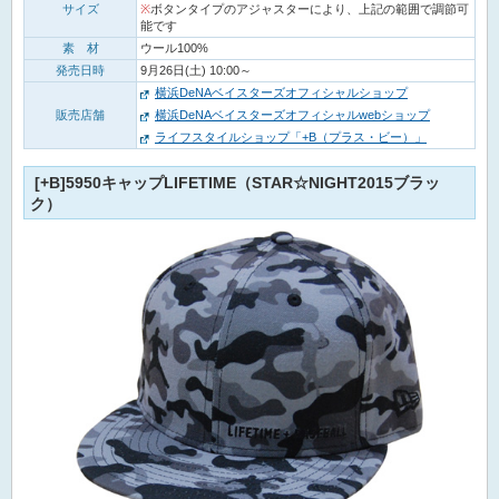
サイズ
※
ボタンタイプのアジャスターにより、上記の範囲で調節可
能です
素 材
ウール100%
発売日時
9月26日(土) 10:00～
横浜DeNAベイスターズオフィシャルショップ
販売店舗
横浜DeNAベイスターズオフィシャルwebショップ
ライフスタイルショップ「+B（プラス・ビー）」
[+B]5950キャップLIFETIME（STAR☆NIGHT2015ブラッ
ク）