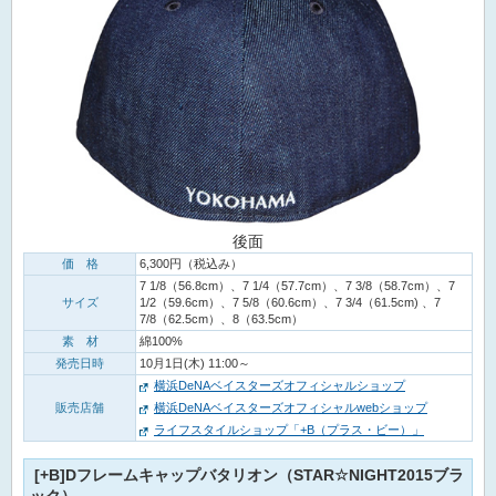
後面
価 格
6,300円（税込み）
7 1/8（56.8cm）、7 1/4（57.7cm）、7 3/8（58.7cm）、7
サイズ
1/2（59.6cm）、7 5/8（60.6cm）、7 3/4（61.5cm) 、7
7/8（62.5cm）、8（63.5cm）
素 材
綿100%
発売日時
10月1日(木) 11:00～
横浜DeNAベイスターズオフィシャルショップ
販売店舗
横浜DeNAベイスターズオフィシャルwebショップ
ライフスタイルショップ「+B（プラス・ビー）」
[+B]Dフレームキャップバタリオン（STAR☆NIGHT2015ブラ
ック）