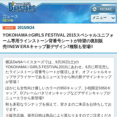
HOME
ニュース
NEWS
2015/9/24
YOKOHAMA☆GIRLS FESTIVAL 2015スペシャルユニフォ
ーム専用ラインストーン背番号シートが待望の復刻販
売!!NEW ERAキャップ新デザイン7種類も登場!!
横浜DeNAベイスターズでは、9月26日(土)の
YOKOHAMA☆GIRLS FESTIVAL2015にあわせ、6月に即完売し
たラインストーン背番号シートが復活します。オフィシャルキャ
ップサプライヤーであるニューエラから秋の新デザインキャップ
が登場！
ほかにも女性向け優しいカラーの950キャップ、[+B]限定5950キ
ャップ、Dフレームバタリオンキャップなどデザインキャップが
ニューエラから新登場!!
秋も多彩なランナップを揃えて、皆さまのご来店をお待ちしてお
ります。
※
販売店舗、発売日時は商品により異なりますのでご注意くださ