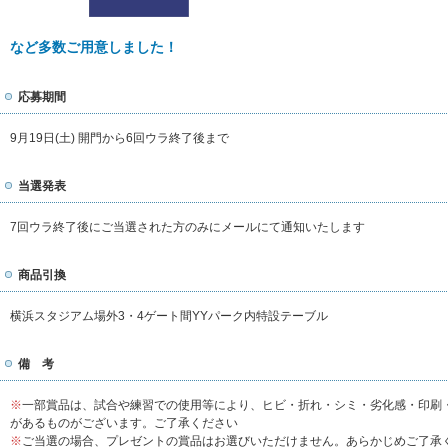
など多数ご用意しました！
応募期間
9月19日(土) 開門から6回ウラ終了後まで
当選発表
7回ウラ終了後にご当選された方のみにメールにて通知いたします
商品引換
横浜スタジアム場外3・4ゲート間YYパーク内特設テーブル
備 考
※
一部賞品は、試合や練習での使用等により、ヒビ・折れ・シミ・劣化感・印刷
があるものがございます。ご了承ください
※
ご当選の場合、プレゼントの賞品はお選びいただけません。あらかじめご了承