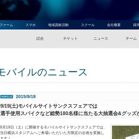
ファーム
スマホ
地域貢献活動
スクール
会社概要
採
試合
チケット
ニュース
チーム
モバイルのニュース
2015/9/18
9/19(土)モバイルサイトサンクスフェアでは
選手使用スパイクなど総勢180名様に当たる大抽選会&グッズが
9月19日（土）に開催するモバイルサイトサンクスフェアでは、
当日横浜スタジアムへご来場いただいた方限定の企画を実施し
ます！