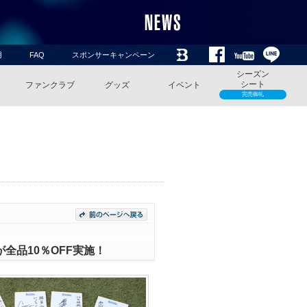
用
FAQ
スポンサーキャンペーン
シーズン
シート
ファンクラブ
グッズ
イベント
完売御礼
全品10％OFF実施！