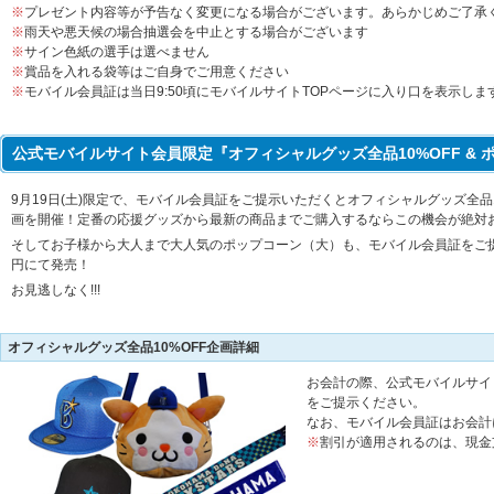
※
プレゼント内容等が予告なく変更になる場合がございます。あらかじめご了承
※
雨天や悪天候の場合抽選会を中止とする場合がございます
※
サイン色紙の選手は選べません
※
賞品を入れる袋等はご自身でご用意ください
※
モバイル会員証は当日9:50頃にモバイルサイトTOPページに入り口を表示しま
公式モバイルサイト会員限定『オフィシャルグッズ全品10%OFF &
9月19日(土)限定で、モバイル会員証をご提示いただくとオフィシャルグッズ全品
画を開催！定番の応援グッズから最新の商品までご購入するならこの機会が絶対
そしてお子様から大人まで大人気のポップコーン（大）も、モバイル会員証をご提示
円にて発売！
お見逃しなく!!!
オフィシャルグッズ全品10%OFF企画詳細
お会計の際、公式モバイルサイ
をご提示ください。
なお、モバイル会員証はお会計
※
割引が適用されるのは、現金