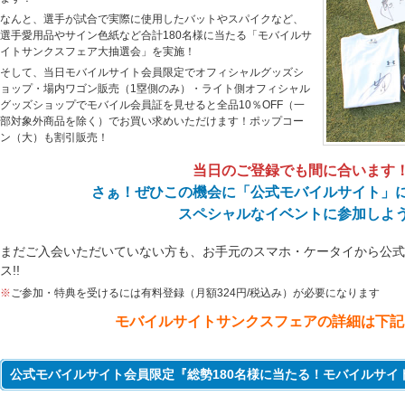
なんと、選手が試合で実際に使用したバットやスパイクなど、
選手愛用品やサイン色紙など合計180名様に当たる「モバイルサ
イトサンクスフェア大抽選会」を実施！
そして、当日モバイルサイト会員限定でオフィシャルグッズシ
ョップ・場内ワゴン販売（1塁側のみ）・ライト側オフィシャル
グッズショップでモバイル会員証を見せると全品10％OFF（一
部対象外商品を除く）でお買い求めいただけます！ポップコー
ン（大）も割引販売！
当日のご登録でも間に合います
さぁ！ぜひこの機会に「公式モバイルサイト」
スペシャルなイベントに参加しよ
まだご入会いただいていない方も、お手元のスマホ・ケータイから公式
ス!!
※
ご参加・特典を受けるには有料登録（月額324円/税込み）が必要になります
モバイルサイトサンクスフェアの詳細は下記を
公式モバイルサイト会員限定『総勢180名様に当たる！モバイルサイ