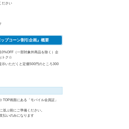
ください
す
 ポップコーン割引企画』概要
10%OFF（一部対象外商品を除く）企
おトク☆
いただくと定価500円のところ300
トTOP画面にある「モバイル会員証」
に並ぶ前にご準備ください。
支払いのみになります