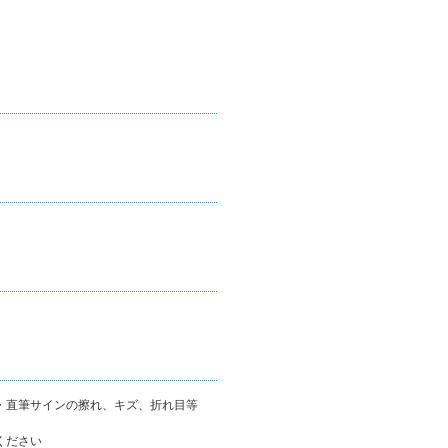
・直筆サインの擦れ、キズ、折れ目等
ください