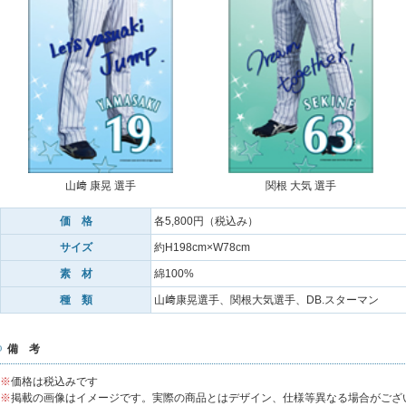
山﨑 康晃 選手
関根 大気 選手
価 格
各5,800円（税込み）
サイズ
約H198cm×W78cm
素 材
綿100%
種 類
山﨑康晃選手、関根大気選手、DB.スターマン
備 考
※
価格は税込みです
※
掲載の画像はイメージです。実際の商品とはデザイン、仕様等異なる場合がござ