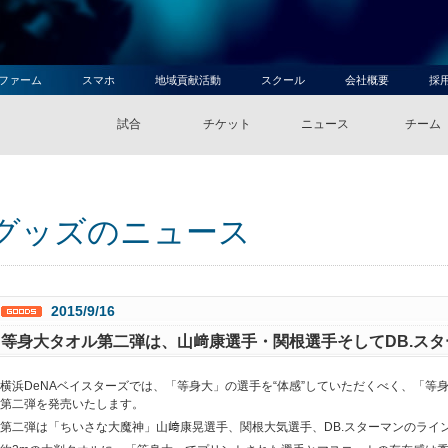
ファーム
スマホ
地域貢献活動
スクール
会社概要
採
試合
チケット
ニュース
チーム
グッズのニュース
2015/9/16
等身大タオル第二弾は、山﨑康選手・関根選手そしてDB.ス
横浜DeNAベイスターズでは、「等身大」の選手を“体感”していただくべく、「等
第二弾を発売いたします。
第二弾は「ちいさな大魔神」山﨑康晃選手、関根大気選手、DB.スターマンのライ