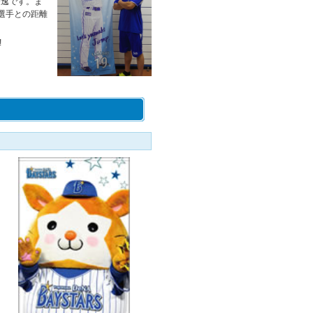
秀逸です。ま
選手との距離
!