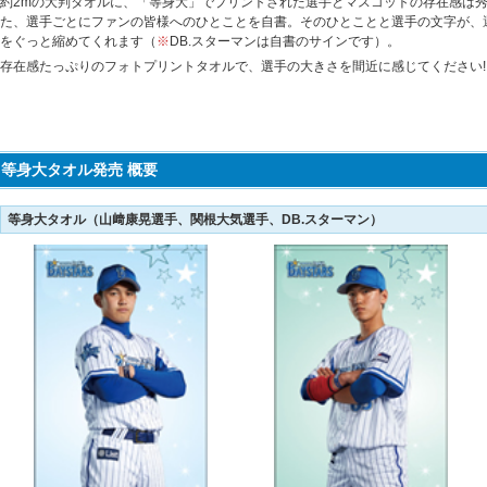
約2mの大判タオルに、「等身大」でプリントされた選手とマスコットの存在感は
た、選手ごとにファンの皆様へのひとことを自書。そのひとことと選手の文字が、
をぐっと縮めてくれます（
※
DB.スターマンは自書のサインです）。
存在感たっぷりのフォトプリントタオルで、選手の大きさを間近に感じてください!
等身大タオル発売 概要
等身大タオル（山﨑康晃選手、関根大気選手、DB.スターマン）