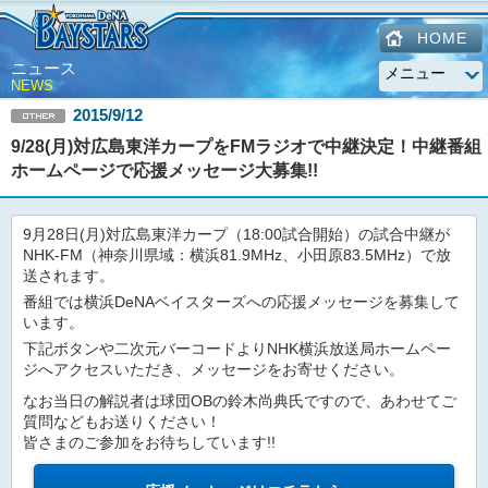
HOME
ニュース
NEWS
2015/9/12
9/28(月)対広島東洋カープをFMラジオで中継決定！中継番組
ホームページで応援メッセージ大募集!!
9月28日(月)対広島東洋カープ（18:00試合開始）の試合中継が
NHK-FM（神奈川県域：横浜81.9MHz、小田原83.5MHz）で放
送されます。
番組では横浜DeNAベイスターズへの応援メッセージを募集して
います。
下記ボタンや二次元バーコードよりNHK横浜放送局ホームペー
ジへアクセスいただき、メッセージをお寄せください。
なお当日の解説者は球団OBの鈴木尚典氏ですので、あわせてご
質問などもお送りください！
皆さまのご参加をお待ちしています!!