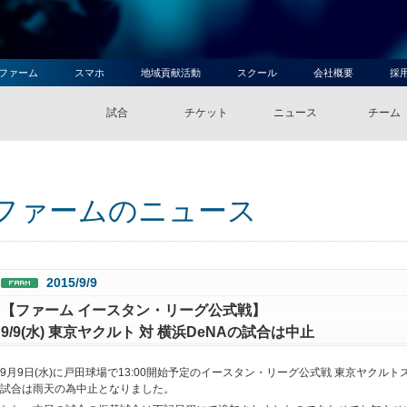
ファーム
スマホ
地域貢献活動
スクール
会社概要
採
試合
チケット
ニュース
チーム
ファームのニュース
2015/9/9
【ファーム イースタン・リーグ公式戦】
9/9(水) 東京ヤクルト 対 横浜DeNAの試合は中止
9月9日(水)に戸田球場で13:00開始予定のイースタン・リーグ公式戦 東京ヤクルト
試合は雨天の為中止となりました。