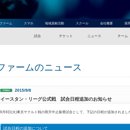
ファーム
スマホ
地域貢献活動
スクール
会社概要
採
試合
チケット
ニュース
チーム
ファームのニュース
2015/9/8
イースタン・リーグ公式戦 試合日程追加のお知らせ
9月8日(火)東京ヤクルト戦の雨天中止振替試合として、下記の日程が追加されま
試合日程の追加について