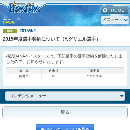
HOME
ニュース
NEWS
2015/4/2
2015年度選手契約について（Y.グリエル選手）
横浜DeNAベイスターズは、下記選手の選手契約を解除いたしま
したので、お知らせいたします。
位 置
背番号
選手名
内野手
10
Y.グリエル
戻る
モバイルコンテンツを見る