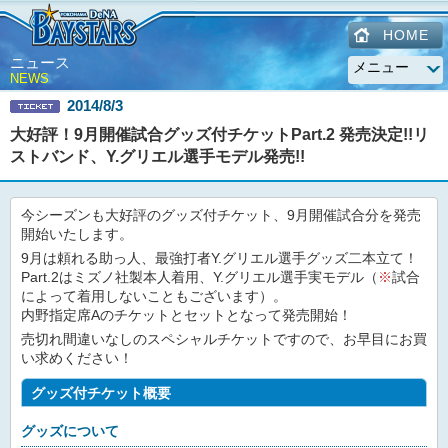
HOME
ニュース
NEWS
2014/8/3
大好評！9月開催試合グッズ付チケットPart.2 発売決定!!リ
ストバンド、Y.グリエル選手モデル発売!!
今シーズンも大好評のグッズ付チケット、9月開催試合分を発売
開始いたします。
9月は頼れる助っ人、最強打者Y.グリエル選手グッズ二本立て！
Part.2はミズノ社製本人着用、Y.グリエル選手実モデル（
※
試合
によって着用しないこともございます）。
内野指定席Aのチケットとセットとなって発売開始！
売切れ間違いなしのスペシャルチケットですので、お早目にお買
い求めください！
グッズ付チケット概要
グッズについて