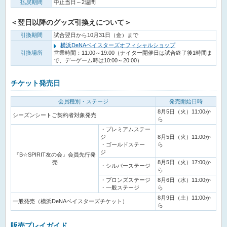
払戻期間
中止当日～2週間
＜翌日以降のグッズ引換えについて＞
引換期間
試合翌日から10月31日（金）まで
横浜DeNAベイスターズオフィシャルショップ
引換場所
営業時間：11:00～19:00（ナイター開催日は試合終了後1時間ま
で、デーゲーム時は10:00～20:00）
チケット発売日
会員種別・ステージ
発売開始日時
8月5日（火）11:00か
シーズンシートご契約者対象発売
ら
・プレミアムステー
ジ
8月5日（火）11:00か
・ゴールドステー
ら
ジ
『B☆SPIRIT友の会』会員先行発
売
8月5日（火）17:00か
・シルバーステージ
ら
・ブロンズステージ
8月6日（水）11:00か
・一般ステージ
ら
8月9日（土）11:00か
一般発売（横浜DeNAベイスターズチケット）
ら
販売プレイガイド