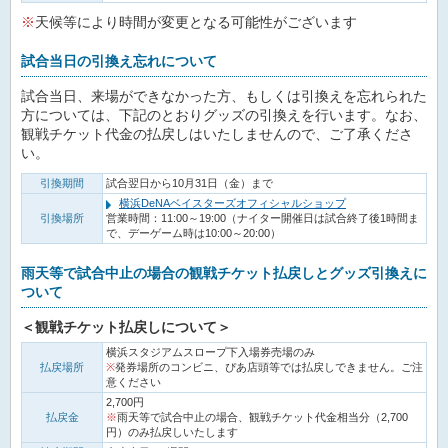
※
天候等により時間が変更となる可能性がございます
試合当日の引換え忘れについて
試合当日、来場ができなかった方、もしくは引換えを忘れられた
方については、下記のとおりグッズの引換えを行います。なお、
観戦チケット代金の払戻しはいたしませんので、ご了承くださ
い。
引換期間
試合翌日から10月31日（金）まで
横浜DeNAベイスターズオフィシャルショップ
引換場所
営業時間：11:00～19:00（ナイター開催日は試合終了後1時間ま
で、デーゲーム時は10:00～20:00）
雨天等で試合中止の場合の観戦チケット払戻しとグッズ引換えに
ついて
＜観戦チケット払戻しについて＞
横浜スタジアムスロープ下入場券売場のみ
払戻場所
※
発券場所のコンビニ、ぴあ店頭等では払戻しできません。ご注
意ください
2,700円
払戻金
※
雨天等で試合中止の場合、観戦チケット代金相当分（2,700
円）のみ払戻しいたします