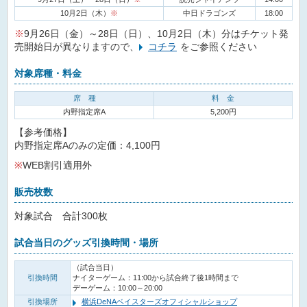
10月2日（木）
※
中日ドラゴンズ
18:00
※
9月26日（金）～28日（日）、10月2日（木）分はチケット発
売開始日が異なりますので、
コチラ
をご参照ください
対象席種・料金
席 種
料 金
内野指定席A
5,200円
【参考価格】
内野指定席Aのみの定価：4,100円
※
WEB割引適用外
販売枚数
対象試合 合計300枚
試合当日のグッズ引換時間・場所
（試合当日）
引換時間
ナイターゲーム：11:00から試合終了後1時間まで
デーゲーム：10:00～20:00
引換場所
横浜DeNAベイスターズオフィシャルショップ