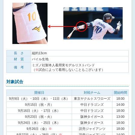
長 さ
縦約13cm
材 質
パイル生地
ミズノ社製本人着用実モデルリストバンド
備 考
（
※
試合によって着用しないこともございます）
対象試合
開催日
対戦チーム
開始時間
9月9日（火）・10日（水）・11日（木）
東京ヤクルトスワローズ
18:00
9月15日（祝・月）
中日ドラゴンズ
14:00
9月16日（火）・17日（水）
中日ドラゴンズ
18:00
9月23日（祝・火）
阪神タイガース
13:00
9月24日（水）・25日（木）
阪神タイガース
18:00
9月26日（金）
※
読売ジャイアンツ
18:00
9月27日（土）・28日（日）
※
読売ジャイアンツ
14:00