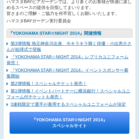
ハマスタBAYビアガーデンでは、より多くのお客様が快適に楽し
めるスペースの提供を目指してまいります。
皆さまのご理解・ご協力を何卒宜しくお願いいたします。
ハマスタBAYガーデン実行委員会
『YOKOHAMA STAR☆NIGHT 2014』関連情報
第3弾情報 地元神奈川出身、今キラキラ輝く俳優・小出恵介さ
んが始球式で登板
『YOKOHAMA STAR☆NIGHT 2014』レプリカユニフォーム
発売！
『YOKOHAMA STAR☆NIGHT 2014』イベントスポンサー募
集開始
第2弾情報！スペシャルチケット発売！
第1弾情報！イベントパートナーに横浜銀行！スペシャルユニ
フォーム付チケットも発売！
3連戦限定で選手が着用するスペシャルユニフォームが決定
『YOKOHAMA STAR☆NIGHT 2014』
スペシャルサイト