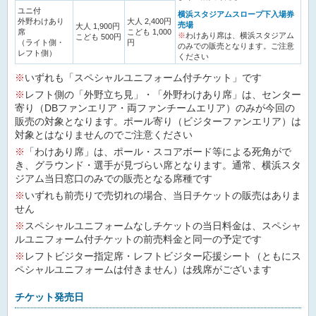
ユニ付
横浜スタジアムスロープ下入場券
外野わけあり
大人 2,400円
売場
大人 1,900円
席
こども 1,000
※
わけあり席は、横浜スタジアム
こども 500円
（ライト側・
円
のみでの販売となります。ご注意
レフト側）
ください
※
いずれも「スペシャルユニフォーム付チケット」です
※
レフト側の「外野立ち見」・「外野わけあり席」は、センター
寄り（DBファンエリア・両ファンチームエリア）のみが今回の
販売の対象となります。ポール寄り（ビジターファンエリア）は
対象とはなりませんのでご注意ください
※
「わけあり席」は、ポール・スコアボード等による死角がで
き、グラウンド・選手が見づらい席となります。通常、横浜スタ
ジアム当日窓口のみでの販売となる席種です
※
いずれも前売りで売切れの場合、当日チケットの販売はありま
せん
※
スペシャルユニフォームなしチケットの当日料金は、スペシャ
ルユニフォーム付チケットの前売料金と同一の予定です
※
レフトビジター指定席・レフトビジター応援シート（ともにス
ペシャルユニフォームは付きません）は残席がございます
チケット発売日