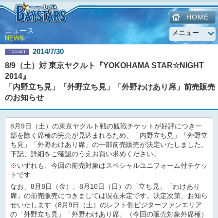
HOME
ニュース
NEWS
2014/7/30
8/9（土）対 東京ヤクルト『YOKOHAMA STAR☆NIGHT
2014』
「内野立ち見」「外野立ち見」「外野わけあり席」前売販売
のお知らせ
8月9日（土）の東京ヤクルト戦の観戦チケットが好評につき一
部を除く席種の完売が見込まれるため、「内野立ち見」「外野立
ち見」「外野わけあり席」の一部前売販売が決定いたしました。
下記、詳細をご確認のうえお買い求めください。
※
いずれも、今回の前売対象はスペシャルユニフォーム付チケッ
トです
なお、8月8日（金）、8月10日（日）の「立ち見」「わけあり
席」の前売販売につきましては現在未定です。決定次第、お知ら
せいたします（8月9日（土）のレフト側ビジターファンエリア
の「外野立ち見」「外野わけあり席」（今回の販売対象外席種）