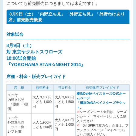
についても前売販売につきましては未定です）。
8月9日（土）「内野立ち見」「外野立ち見」「外野わけあり
席」前売販売概要
対象試合
8月9日（土）
対 東京ヤクルトスワローズ
18:00試合開始
『YOKOHAMA STAR☆NIGHT 2014』
席種・料金・販売プレイガイド
席 種
前売料金
当日料金
前売販売プレイガイド
横浜DeNAベイスターズ公式ホー
ユニ付
大人 3,100円
大人 3,600円
ムページ
内野立ち見
こども 1,000
こども 1,500
「横浜DeNAベイスターズチケッ
（1塁側・3塁
円
円
ト」
側）
※
シーズンシート会員は、シーズ
ンシート「マイページ」よりご購
ユニ付
大人 2,400円
入ください
外野立ち見
大人 1,900円
こども 1,000
※
「B☆SPIRIT友の会」会員は、フ
（ライト側・
こども 500円
円
ァンクラブページ「マイページ」
レフト側）
よりご購入ください