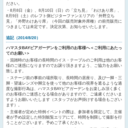
ださい。
・8月8日（金）、8月10日（日）の「立ち見」「わけあり席」、
8月9日（土）のレフト側ビジターファンエリアの「外野立ち
見」「外野わけあり席」（今回の販売対象外席種）の前売販売に
つきましては未定です。決定次第、お知らせいたします。
追記（2014/8/20）
ハマスタBAYビアガーデンをご利用のお客様へ＜ご利用にあたっ
てのお願い＞
・混雑時のお客様の長時間のイス・テーブルのご利用は他のお客
様のご迷惑になりますのでお譲り頂きますよう、ご協力をお願い
致します。
・ステージ前の事前の場所取り、長時間の居座り、及び一脚・三
脚・望遠レンズや脚立を使って他のお客様の視界を遮るような過
度な撮影行為は、ハマスタBAYビアガーデンをお楽しみ頂く多く
のお客様のご迷惑となる場合がありますので、ご遠慮くださいま
すようお願いいたします（スタッフがお声掛けする場合もござい
ます）。
・主催者が定めた特例イベントの際は、参加者を限定して、主催
者が予め設定した特別観覧エリアにて、時間を制限して撮影を行
うことがございます。予めご了承ください。