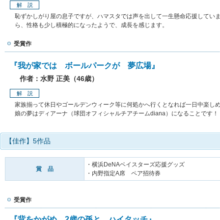
解 説
恥ずかしがり屋の息子ですが、ハマスタでは声を出して一生懸命応援してい
ら、性格も少し積極的になったようで、成長を感じます。
受賞作
『我が家では ボールパークが 夢広場』
作者：水野 正美（46歳）
解 説
家族揃って休日やゴールデンウィーク等に何処かへ行くとなれば一日中楽し
娘の夢はディアーナ（球団オフィシャルチアチームdiana）になることです！
【佳作】5作品
・横浜DeNAベイスターズ応援グッズ
賞 品
・内野指定A席 ペア招待券
受賞作
『背をかがめ 2歳の孫と ハイタッチ』