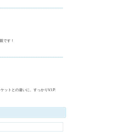
父親です！
トとの違いに、すっかりV.I.P.