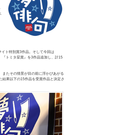
ト
ベ
サイト特別賞3作品。そして今回は
り、『トミタ栞賞』を3作品追加し、計15
。またその情景が目の前に浮かびあがる
た結果以下の15作品を受賞作品と決定さ