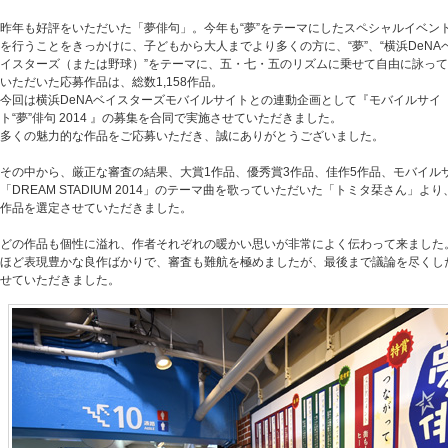
昨年も好評をいただいた「夢俳句」。今年も“夢”をテーマにしたスペシャルイベン
を行うことをきっかけに、子どもから大人までより多くの方に、“夢”、“横浜DeNA
イスターズ（または野球）”をテーマに、五・七・五のリズムに乗せて自由に詠って
いただいた応募作品は、総数1,158作品。
今回は横浜DeNAベイスターズモバイルサイトとの連動企画として『モバイルサイ
ト“夢”俳句 2014 』の募集を合同で実施させていただきました。
多くの魅力的な作品をご応募いただき、誠にありがとうございました。
その中から、厳正な審査の結果、大賞1作品、優秀賞3作品、佳作5作品、モバイル
「DREAM STADIUM 2014」のテーマ曲を歌っていただいた「トミタ栞さん」よ
作品を選定させていただきました。
どの作品も個性に溢れ、作者それぞれの暖かい思いが非常によく伝わって来ました
ほど表現豊かな良作ばかりで、審査も難航を極めましたが、最後まで議論を尽くし
せていただきました。