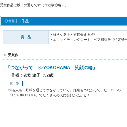
受賞作品は以下の通りです（作者敬称略）。
【特賞】1作品
・好きな選手と直接会える権利
賞 品
・エキサイティングシート ペア招待券（特定試
受賞作
『つながって I☆YOKOHAMA 笑顔の輪』
作者：衣笠 遼子（32歳）
解 説
街も人も、野球を通じてつながっていく。打線もつながって、ヒーローの
「I☆YOKOHAMA」でたくさんの人に笑顔が広がる！