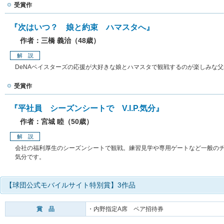
受賞作
『次はいつ？ 娘と約束 ハマスタへ』
作者：三橋 義治（48歳）
解 説
DeNAベイスターズの応援が大好きな娘とハマスタで観戦するのが楽しみな
受賞作
『平社員 シーズンシートで V.I.P.気分』
作者：宮城 睦（50歳）
解 説
会社の福利厚生のシーズンシートで観戦。練習見学や専用ゲートなど一般のチケッ
気分です。
【球団公式モバイルサイト特別賞】3作品
賞 品
・内野指定A席 ペア招待券