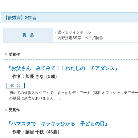
【優秀賞】3作品
・選べるサインボール
賞 品
・内野指定SS席 ペア招待券
受賞作
『お父さん みてみて！！わたしの チアダンス』
作者：加藤 さな（5歳）
解 説
初めての横浜スタジアムで、すっかりディアーナ（球団オフィシャルチアチーム
の練習に余念がありません･･･。
受賞作
『ハマスタで キラキラひかる 子どもの目』
作者：藤居 千枝（46歳）