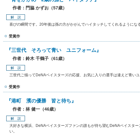
作者：門脇 かずお（57歳）
解 説
喜びの瞬間です。20年後は孫の方がかがんでハイタッチしてくれるようにな
受賞作
『三世代 そろって青い ユニフォーム』
作者：鈴木 千鶴子（61歳）
解 説
三世代ご揃ってDeNAベイスターズの応援、お気に入りの選手は違えど青い
受賞作
『港町 濱の優勝 皆と待ち』
作者：林 健一（46歳）
解 説
大好きな横浜、DeNAベイスターズファンの誰もが待ち望むDeNAベイスタ
い。