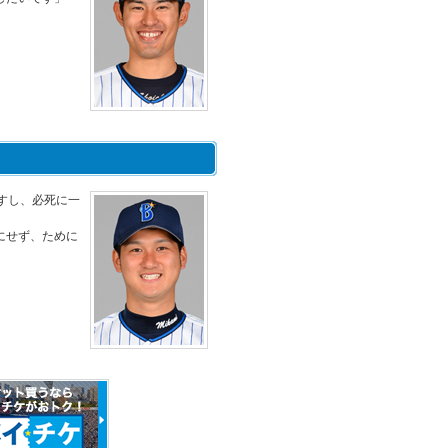
すし、必死に一
にせず、ために