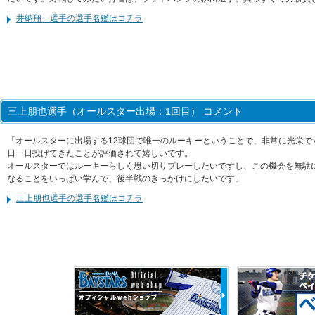
井納翔一選手の選手名鑑はコチラ
三上朋也選手（オールスター出場：1回目） コメント
「オールスターに出場する12球団で唯一のルーキーということで、非常に光栄で
日一日投げてきたことが評価されて嬉しいです。
オールスターではルーキーらしく思い切りプレーしたいですし、この機会を無駄
なることをいっぱい学んで、後半戦のきっかけにしたいです」
三上朋也選手の選手名鑑はコチラ