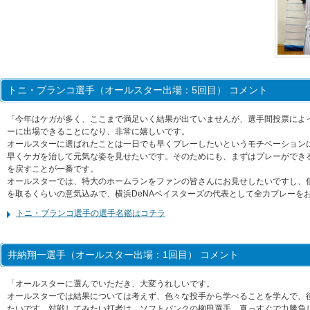
トニ・ブランコ選手（オールスター出場：5回目） コメント
「今年はケガが多く、ここまで満足いく結果が出ていませんが、選手間投票によ
ーに出場できることになり、非常に嬉しいです。
オールスターに選ばれたことは一日でも早くプレーしたいというモチベーション
早くケガを治して元気な姿を見せたいです。そのためにも、まずはプレーができ
を戻すことが一番です。
オールスターでは、特大のホームランをファンの皆さんにお見せしたいですし、個
を取るくらいの意気込みで、横浜DeNAベイスターズの代表として全力プレーを
トニ・ブランコ選手の選手名鑑はコチラ
井納翔一選手（オールスター出場：1回目） コメント
「オールスターに選んでいただき、大変うれしいです。
オールスターでは結果については考えず、色々な投手から学べることを学んで、
たいです。対戦してみたい打者は、ソフトバンクの柳田選手。真っすぐで力勝負