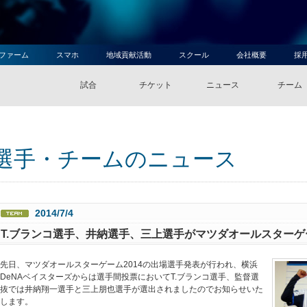
ファーム
スマホ
地域貢献活動
スクール
会社概要
採
試合
チケット
ニュース
チーム
選手・チームのニュース
2014/7/4
T.ブランコ選手、井納選手、三上選手がマツダオールスターゲー
先日、マツダオールスターゲーム2014の出場選手発表が行われ、横浜
DeNAベイスターズからは選手間投票においてT.ブランコ選手、監督選
抜では井納翔一選手と三上朋也選手が選出されましたのでお知らせいた
します。