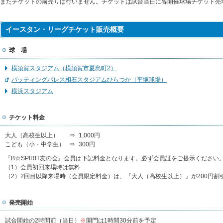
またチケットの前売りは行いません。チケットは試合当日に各開催球場チケット売
イースタン・リーグチケット販売概要
球 場
横須賀スタジアム（横須賀市夏島町2）
バッティングパレス相石スタジアムひらつか（平塚球場）
横浜スタジアム
チケット料金
大人（高校生以上）
⇒
1,000円
こども（小・中学生）
⇒
300円
『B☆SPIRIT友の会』会員は下記料金となります。必ず会員証をご提示ください
（1）会員初回来場時は無料
（2）2回目以降来場時（会員限定料金）は、『大人（高校生以上）』が200円割
発売開始
試合開始の2時間前（当日）
※
開門は1時間30分前を予定