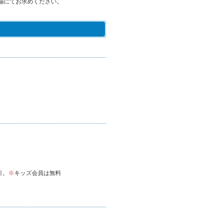
場にてお求めください。
。
引。
※
キッズ会員は無料