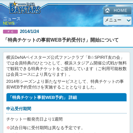
HOME
ニュース
NEWS
2014/1/24
「特典チケットの事前WEB予約受付け」開始について
横浜DeNAベイスターズ公式ファンクラブ「B☆SPIRIT友の会」
では会員特典のひとつとして、横浜スタジアム開催公式戦が無料
で観戦できる特典チケットをご提供しています（ご利用可能枚数
は会員コースにより異なります）。
2014年シーズンより新たなサービスとして、特典チケットの事
前WEB予約受付けを実施することとなりました。
「特典チケット事前WEB予約」 詳細
申込受付期間
チケット一般発売日より1週間
※
試合日毎に受付期間は異なる予定です。