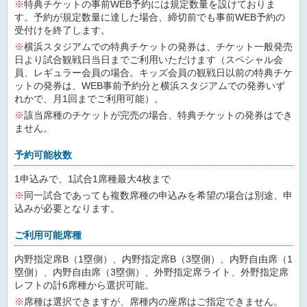
※
特典チケットの事前WEB予約には規定数量を設けておりま
す。予約が規定数量に達した場合、締切前でも事前WEB予約の
受付けを終了します。
※
横浜スタジアムでの特典チケットの発券は、チケット一般発売
日より試合観戦日当日までご利用いただけます（スペシャル会
員、レギュラー会員の場合。キッズ会員の観戦日以前の特典チケ
ットの発券は、WEB事前予約分と横浜スタジアムでの発券いず
れかで、月1回までご利用可能）。
※
該当席種のチケットが完売の場合、特典チケットの発券はでき
ません。
予約可能枚数
1申込みで、1試合1席種最大4枚まで
※
同一試合であっても複数席種の申込みを希望の場合は別途、申
込みが必要となります。
ご利用可能席種
内野指定席B（1塁側）、内野指定席B（3塁側）、内野自由席（1
塁側）、内野自由席（3塁側）、外野指定席ライト、外野指定席
レフトの計6席種から選択可能。
※
席種は選択できますが、席種内の座席はご指定できません。