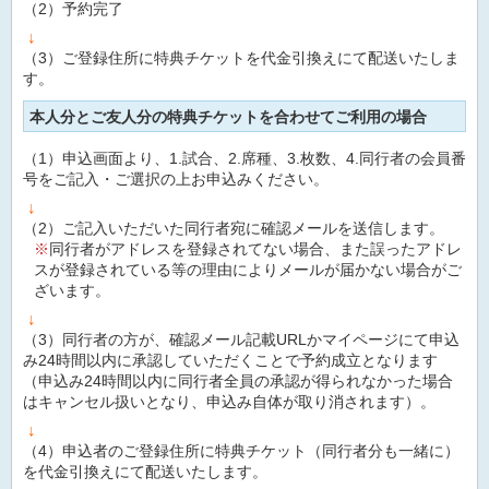
（2）予約完了
↓
（3）ご登録住所に特典チケットを代金引換えにて配送いたしま
す。
本人分とご友人分の特典チケットを合わせてご利用の場合
（1）申込画面より、1.試合、2.席種、3.枚数、4.同行者の会員番
号をご記入・ご選択の上お申込みください。
↓
（2）ご記入いただいた同行者宛に確認メールを送信します。
※
同行者がアドレスを登録されてない場合、また誤ったアドレ
スが登録されている等の理由によりメールが届かない場合がご
ざいます。
↓
（3）同行者の方が、確認メール記載URLかマイページにて申込
み24時間以内に承認していただくことで予約成立となります
（申込み24時間以内に同行者全員の承認が得られなかった場合
はキャンセル扱いとなり、申込み自体が取り消されます）。
↓
（4）申込者のご登録住所に特典チケット（同行者分も一緒に）
を代金引換えにて配送いたします。