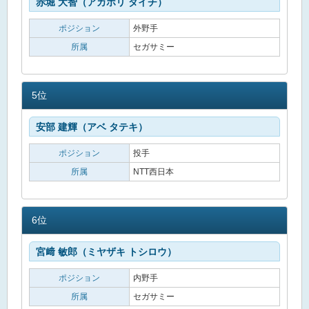
赤堀 大智（アカホリ ダイチ）
ポジション
外野手
所属
セガサミー
5位
安部 建輝（アベ タテキ）
ポジション
投手
所属
NTT西日本
6位
宮﨑 敏郎（ミヤザキ トシロウ）
ポジション
内野手
所属
セガサミー