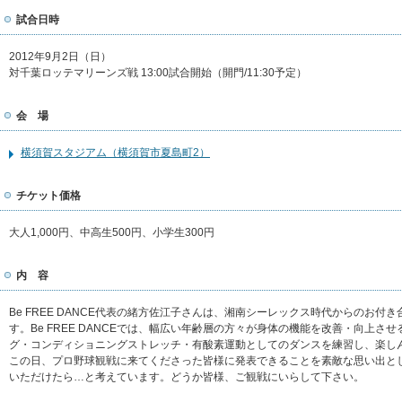
試合日時
2012年9月2日（日）
対千葉ロッテマリーンズ戦 13:00試合開始（開門/11:30予定）
会 場
横須賀スタジアム（横須賀市夏島町2）
チケット価格
大人1,000円、中高生500円、小学生300円
内 容
Be FREE DANCE代表の緒方佐江子さんは、湘南シーレックス時代からのお付
す。Be FREE DANCEでは、幅広い年齢層の方々が身体の機能を改善・向上さ
グ・コンディショニングストレッチ・有酸素運動としてのダンスを練習し、楽し
この日、プロ野球観戦に来てくださった皆様に発表できることを素敵な思い出と
いただけたら…と考えています。どうか皆様、ご観戦にいらして下さい。