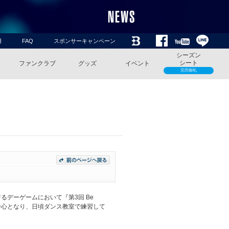
用
FAQ
スポンサーキャンペーン
シーズン
シート
ファンクラブ
グッズ
イベント
完売御礼
るデーゲームにおいて『第3回 Be
が中心となり、日頃ダンス教室で練習して