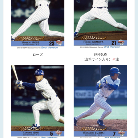
ローズ
野村弘樹
（直筆サイン入り）
※
注