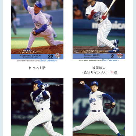
佐々木主浩
波留敏夫
（直筆サイン入り）
※
注