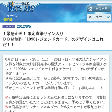
HOME
ニュース
NEWS
2012/8/5
！緊急企画！ 限定直筆サイン入り
ＢＢＭ制作「1998レジェンドカード」のデザインはこれ
だ！！
8月24日（金）・25日（土）・26日（日）開催の読売ジャイアン
ツ戦を対象に大好評発売中の横濱グレートセントラル祭企画チケ
ット「1998レジェンドカード付きチケット」。そのデザインが
決定しました！
さらに緊急企画として、各日2選手、20枚ずつ、合計40枚直筆サ
イン入りの“あたり”カードが入っています。
懐かしのレジェンドが運ぶ幸運は誰の手に？！お楽しみに！！
※
引換時は係員によるランダムなお渡しになりますので、お客様
自身がお選びいただくことはできません。予めご了承ください。
※
当商品はオリジナルフォルダーに計6枚のカードが収納されて
います。