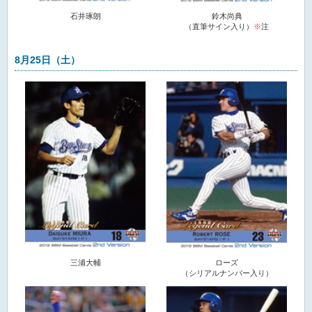
石井琢朗
鈴木尚典
（直筆サイン入り）
※
注
8月25日（土）
三浦大輔
ローズ
（シリアルナンバー入り）