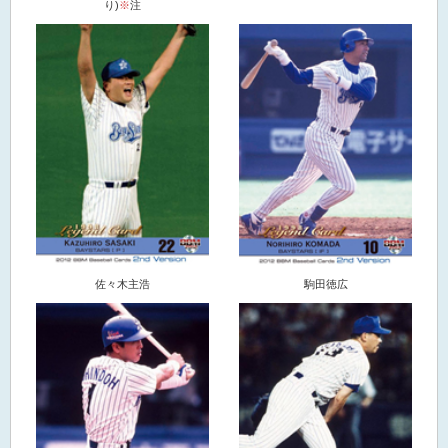
り)
※
注
佐々木主浩
駒田徳広