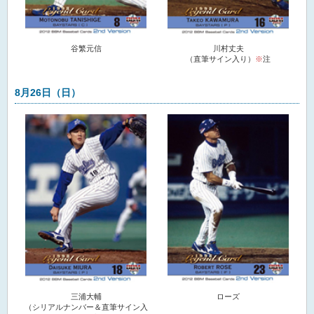
谷繁元信
川村丈夫
（直筆サイン入り）
※
注
8月26日（日）
三浦大輔
ローズ
（シリアルナンバー＆直筆サイン入