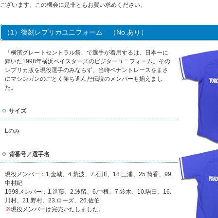
ございます。この機会に是非ともお買い求めください。
（1）復刻レプリカユニフォーム （No.あり）
「横濱グレートセントラル祭」で選手が着用するは、日本一に
輝いた1998年横浜ベイスターズのビジターユニフォーム。その
レプリカ版を現役選手のみならず、当時ペナントレースをまさ
にマシンガンのごとく勝ち進んだ伝説のメンバーも揃えまし
た。
サイズ
Lのみ
背番号／選手名
現役メンバー：1.金城、4.荒波、7.石川、18.三浦、25.筒香、99.
中村紀
1998メンバー：1.進藤、2.波留、6.中根、7.鈴木、10.駒田、16.
川村、21.野村、23.ローズ、26.佐伯
※
現役メンバーは完売いたしました。