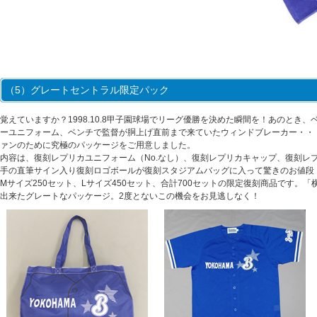
（5）グレートセントラル限定パック
覚えていますか？1998.10.8甲子園球場でリーグ優勝を決めた瞬間を！あのとき
ーユニフォーム、ベンチで監督が胴上げ直前まで来ていたウィンドブレーカー・・
ァンのために究極のパッケージをご用意しました。
内容は、復刻レプリカユニフォーム（No.なし）、復刻レプリカキャップ、復刻レ
手の直筆サイン入り復刻ロゴボールが復刻スタジアムバッグに入って驚きのお値段
Mサイズ250セット、Lサイズ450セット、合計700セットの限定復刻商品です。
出来たグレートなパッケージ。2度とないこの機会をお見逃しなく！