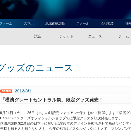
ファーム
スマホ
地域貢献活動
スクール
会社概要
採
試合
チケット
ニュース
チーム
グッズのニュース
2012/8/1
「横濱グレートセントラル祭」限定グッズ発売！
8月24日（火）～26日（木）の対読売ジャイアンツ戦において開催します「横濱
DeNAベイスターズオフィシャルショップでは限定グッズを順次発売します。
球団創設以来2度目の日本一に輝いた1998年のデザインを復活させて商品ラインア
当時を知る人も知らない人も、今年の8月はノスタルジックにキメて、マシンガン打