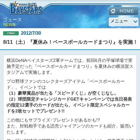
HOME
ニュース
NEWS
2012/7/30
8/11（土）『夏休み！ベースボールカードまつり』を実施！
横浜DeNAベイスターズ2軍チームでは、前回6月の平塚球場で実
施予定だった『ベースボールカードまつり』を夏休みの横須賀ス
タジアムで実施します。
プロ野球ファンのコレクターズアイテム「ベースボールカー
ド」。イベントでは
（1）豪華賞品が当たる「スピードくじ」が空くじなし。
（2）球団限定チャレンジカードGETキャンペーンでは当日発表
の指定12選手のカードが出たら、イベント限定スペシャルカー
ドを2枚セットでプレゼント!!
この他にもサプライズ･プレゼントがあるかも!?
また、対戦相手である読売ジャイアンツのカードも紹介、販売い
たします。