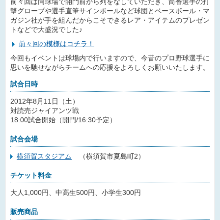
前々回は同球場で開門前から列をなしていただき、筒香選手の打
撃グローブや選手直筆サインボールなど球団とベースボール・マ
ガジン社が手を組んだからこそできるレア・アイテムのプレゼン
トなどで大盛況でした♪
前々回の模様はコチラ！
今回もイベントは球場内で行いますので、今昔のプロ野球選手に
思いを馳せながらチームへの応援をよろしくお願いいたします。
試合日時
2012年8月11日（土）
対読売ジャイアンツ戦
18:00試合開始（開門/16:30予定）
試合会場
横須賀スタジアム
（横須賀市夏島町2）
チケット料金
大人1,000円、中高生500円、小学生300円
販売商品