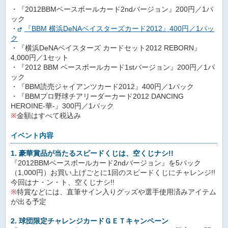
・『2012BBMベースボールカード2ndバージョン』200円／1パ
ック
・
『BBM 横浜DeNAベイスターズカード2012』400円／1パッ
ク
・『横浜DeNAベイスターズ カードセット2012 REBORN』
4,000円／1セット
・『2012 BBM ベースボールカード1stバージョン』200円／1パ
ック
・『BBM読売ジャイアンツカード2012』400円／1パック
・『BBMプロ野球チアリーダーカード2012 DANCING
HEROINE-華-』300円／1パック
※
金額はすべて税込み
イベント内容
1. 豪華賞品が当たるスピードくじは、空くじナシ!!
『2012BBMベースボールカード2ndバージョン』を5パック
（1,000円）お買い上げごとに1回のスピードくじにチャレンジ!!
今回はナ・ン・ト、空くじナシ!!
※
特賞などには、直筆サイン入りグッズや選手使用済みアイテム
が出る予定
2. 球団限定チャレンジカードＧＥＴキャンペーン