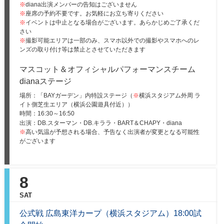
※
diana出演メンバーの告知はございません
※
座席の予約不要です。お気軽にお立ち寄りください
※
イベントは中止となる場合がございます。あらかじめご了承くだ
さい
※
撮影可能エリアは一部のみ、スマホ以外での撮影やスマホへのレ
ンズの取り付け等は禁止とさせていただきます
マスコット＆オフィシャルパフォーマンスチーム
dianaステージ
場所：「BAYガーデン」内特設ステージ（
※
横浜スタジアム外周 ラ
イト側芝生エリア（横浜公園遊具付近））
時間：
16:30～16:50
出演：DB.スターマン・DB.キララ・BART＆CHAPY・diana
※
高い気温が予想される場合、予告なく出演者が変更となる可能性
がございます
8
SAT
公式戦 広島東洋カープ（横浜スタジアム）18:00試