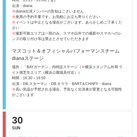
出演：diana
※
diana出演メンバーの告知はございません
※
座席の予約不要です。お気軽にお立ち寄りください
※
イベントは中止となる場合がございます。あらかじめご了承くだ
さい
※
撮影可能エリアは一部のみ、スマホ以外での撮影やスマホへのレ
ンズの取り付け等は禁止とさせていただきます
マスコット＆オフィシャルパフォーマンスチーム
dianaステージ
場所：「BAYガーデン」内特設ステージ（
※
横浜スタジアム外周 ラ
イト側芝生エリア（横浜公園遊具付近））
時間：
16:30～16:50
出演：DB.スターマン・DB.キララ・BART＆CHAPY・diana
※
高い気温が予想される場合、予告なく出演者が変更となる可能性
がございます
30
SUN