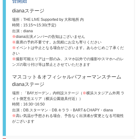
合開始
dianaステージ
場所：THE LIVE Supported by 大和地所 内
時間：
15:15〜15:30(予定)
出演：diana
※
diana出演メンバーの告知はございません
※
座席の予約不要です。お気軽にお立ち寄りください
※
イベントは中止となる場合がございます。あらかじめご了承くだ
さい
※
撮影可能エリアは一部のみ、スマホ以外での撮影やスマホへのレ
ンズの取り付け等は禁止とさせていただきます
マスコット＆オフィシャルパフォーマンスチーム
dianaステージ
場所：「BAYガーデン」内特設ステージ（
※
横浜スタジアム外周 ラ
イト側芝生エリア（横浜公園遊具付近））
時間：
16:30~16:50
出演：DB.スターマン・DB.キララ・BART＆CHAPY・diana
※
高い気温が予想される場合、予告なく出演者が変更となる可能性
がございます