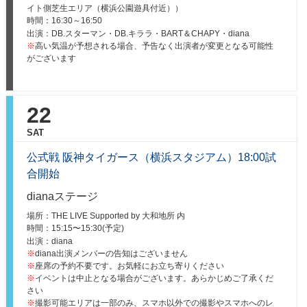
イト側芝生エリア（横浜公園遊具付近））
時間：
16:30～16:50
出演：DB.スターマン・DB.キララ・BART＆CHAPY・diana
※
高い気温が予想される場合、予告なく出演者が変更となる可能性
がございます
22
SAT
公式戦 阪神タイガース（横浜スタジアム）18:00試
合開始
dianaステージ
場所：THE LIVE Supported by 大和地所 内
時間：
15:15〜15:30(予定)
出演：diana
※
diana出演メンバーの告知はございません
※
座席の予約不要です。お気軽にお立ち寄りください
※
イベントは中止となる場合がございます。あらかじめご了承くだ
さい
※
撮影可能エリアは一部のみ、スマホ以外での撮影やスマホへのレ