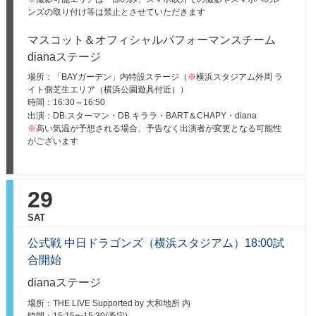
ンズの取り付け等は禁止とさせていただきます
マスコット＆オフィシャルパフォーマンスチーム
dianaステージ
場所：「BAYガーデン」内特設ステージ（
※
横浜スタジアム外周 ラ
イト側芝生エリア（横浜公園遊具付近））
時間：
16:30～16:50
出演：DB.スターマン・DB.キララ・BART＆CHAPY・diana
※
高い気温が予想される場合、予告なく出演者が変更となる可能性
がございます
29
SAT
公式戦 中日ドラゴンズ（横浜スタジアム）18:00試
合開始
dianaステージ
場所：THE LIVE Supported by 大和地所 内
時間：
15:15〜15:30(予定)