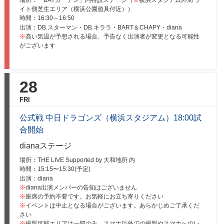
イト側芝生エリア（横浜公園遊具付近））
時間：
16:30～16:50
出演：DB.スターマン・DB.キララ・BART＆CHAPY・diana
※
高い気温が予想される場合、予告なく出演者が変更となる可能性
がございます
28
FRI
公式戦 中日ドラゴンズ（横浜スタジアム）18:00試
合開始
dianaステージ
場所：THE LIVE Supported by 大和地所 内
時間：
15:15〜15:30(予定)
出演：diana
※
diana出演メンバーの告知はございません
※
座席の予約不要です。お気軽にお立ち寄りください
※
イベントは中止となる場合がございます。あらかじめご了承くだ
さい
※
撮影可能エリアは一部のみ、スマホ以外での撮影やスマホへのレ