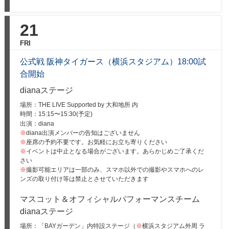
21
FRI
公式戦 阪神タイガース（横浜スタジアム）18:00試
合開始
dianaステージ
場所：THE LIVE Supported by 大和地所 内
時間：
15:15〜15:30(予定)
出演：diana
※
diana出演メンバーの告知はございません
※
座席の予約不要です。お気軽にお立ち寄りください
※
イベントは中止となる場合がございます。あらかじめご了承くだ
さい
※
撮影可能エリアは一部のみ、スマホ以外での撮影やスマホへのレ
ンズの取り付け等は禁止とさせていただきます
マスコット＆オフィシャルパフォーマンスチーム
dianaステージ
場所：「BAYガーデン」内特設ステージ（
※
横浜スタジアム外周 ラ