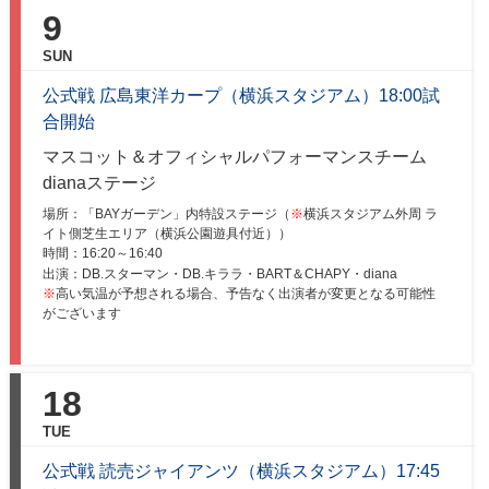
9
SUN
公式戦 広島東洋カープ（横浜スタジアム）18:00試
合開始
マスコット＆オフィシャルパフォーマンスチーム
dianaステージ
場所：「BAYガーデン」内特設ステージ（
※
横浜スタジアム外周 ラ
イト側芝生エリア（横浜公園遊具付近））
時間：
16:20～16:40
出演：DB.スターマン・DB.キララ・BART＆CHAPY・diana
※
高い気温が予想される場合、予告なく出演者が変更となる可能性
がございます
18
TUE
公式戦 読売ジャイアンツ（横浜スタジアム）17:45