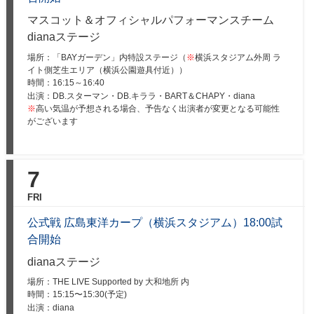
マスコット＆オフィシャルパフォーマンスチーム
dianaステージ
場所：「BAYガーデン」内特設ステージ（
※
横浜スタジアム外周 ラ
イト側芝生エリア（横浜公園遊具付近））
時間：
16:15～16:40
出演：DB.スターマン・DB.キララ・BART＆CHAPY・diana
※
高い気温が予想される場合、予告なく出演者が変更となる可能性
がございます
7
FRI
公式戦 広島東洋カープ（横浜スタジアム）18:00試
合開始
dianaステージ
場所：THE LIVE Supported by 大和地所 内
時間：
15:15〜15:30(予定)
出演：diana