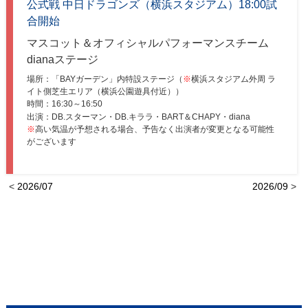
公式戦 中日ドラゴンズ（横浜スタジアム）18:00試
合開始
マスコット＆オフィシャルパフォーマンスチーム
dianaステージ
場所：「BAYガーデン」内特設ステージ（
※
横浜スタジアム外周 ラ
イト側芝生エリア（横浜公園遊具付近））
時間：
16:30～16:50
出演：DB.スターマン・DB.キララ・BART＆CHAPY・diana
※
高い気温が予想される場合、予告なく出演者が変更となる可能性
がございます
<
2026/07
2026/09
>