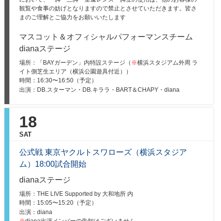
観覧や食事の妨げとなりますので禁止とさせていただきます。皆さ
まのご理解とご協力をお願いいたします
マスコット＆オフィシャルパフォーマンスチーム
dianaステージ
場所：「BAYガーデン」内特設ステージ（
※
横浜スタジアム外周 ラ
イト側芝生エリア（横浜公園遊具付近））
時間：
16:30〜16:50（予定）
出演：DB.スターマン・DB.キララ・BART＆CHAPY・diana
18
SAT
公式戦 東京ヤクルトスワローズ（横浜スタジア
ム）18:00試合開始
dianaステージ
場所：THE LIVE Supported by 大和地所 内
時間：
15:05〜15:20（予定）
出演：diana