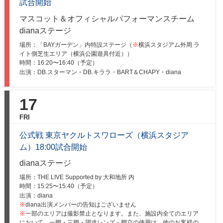
試合開始
マスコット＆オフィシャルパフォーマンスチーム
dianaステージ
場所：「BAYガーデン」内特設ステージ（
※
横浜スタジアム外周 ラ
イト側芝生エリア（横浜公園遊具付近））
時間：
16:20〜16:40（予定）
出演：DB.スターマン・DB.キララ・BART＆CHAPY・diana
17
FRI
公式戦 東京ヤクルトスワローズ（横浜スタジア
ム）18:00試合開始
dianaステージ
場所：THE LIVE Supported by 大和地所 内
時間：
15:25〜15:40（予定）
出演：diana
※
diana出演メンバーの告知はございません
※
一部のエリアは撮影禁止となります。また、施設内全てのエリア
において、一脚・三脚・望遠レンズ・脚立の使用は、他のお客様の