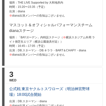
場所：THE LIVE Supported by 大和地所内
時間：
15:20〜15:35（予定）
出演：diana
※
diana出演メンバーの告知はございません
マスコット＆オフィシャルパフォーマンスチーム
dianaステージ
場所：「BAYガーデン」内特設ステージ（
※
横浜スタジアム外周 ラ
イト側芝生エリア（横浜公園遊具付近））
時間：
16:45～17:05（予定）
出演：DB.スターマン・DB.キララ・BART＆CHAPY・diana
※
diana出演メンバーの告知はございません
3
WED
公式戦 東京ヤクルトスワローズ（明治神宮野球
場）18:00試合開始
出演：DB.スターマン・diana
※
diana出演メンバーの告知はございません