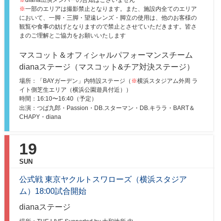
※
diana出演メンバーの告知はございません
※
一部のエリアは撮影禁止となります。また、施設内全てのエリア
において、一脚・三脚・望遠レンズ・脚立の使用は、他のお客様の
観覧や食事の妨げとなりますので禁止とさせていただきます。皆さ
まのご理解とご協力をお願いいたします
マスコット＆オフィシャルパフォーマンスチーム
dianaステージ（マスコット&チア対決ステージ）
場所：「BAYガーデン」内特設ステージ（
※
横浜スタジアム外周 ラ
イト側芝生エリア（横浜公園遊具付近））
時間：
16:10〜16:40（予定）
出演：つば九郎・Passion・DB.スターマン・DB.キララ・BART＆
CHAPY・diana
19
SUN
公式戦 東京ヤクルトスワローズ（横浜スタジア
ム）18:00試合開始
dianaステージ