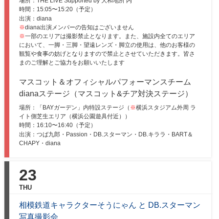
場所：THE LIVE Supported by 大和地所 内
時間：
15:05〜15:20（予定）
出演：diana
※
diana出演メンバーの告知はございません
※
一部のエリアは撮影禁止となります。また、施設内全てのエリア
において、一脚・三脚・望遠レンズ・脚立の使用は、他のお客様の
観覧や食事の妨げとなりますので禁止とさせていただきます。皆さ
まのご理解とご協力をお願いいたします
マスコット＆オフィシャルパフォーマンスチーム
dianaステージ（マスコット&チア対決ステージ）
場所：「BAYガーデン」内特設ステージ（
※
横浜スタジアム外周 ラ
イト側芝生エリア（横浜公園遊具付近））
時間：
16:10〜16:40（予定）
出演：つば九郎・Passion・DB.スターマン・DB.キララ・BART＆
CHAPY・diana
23
THU
相模鉄道キャラクターそうにゃん と DB.スターマン
写真撮影会