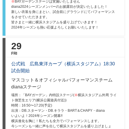
※
BAYガーデンステージは実施いたしません
diana2024シーズンメンバーのお披露目が決定いたしました！
新しい衣装を身にまとい、試合前にグラウンドにてパフォーマンス
をさせていただきます。
皆さまと一緒に横浜スタジアムを盛り上げていきます！
2024年シーズンも熱い応援よろしくお願いいたします！
29
FRI
公式戦 広島東洋カープ（横浜スタジアム）18:30
試合開始
マスコット＆オフィシャルパフォーマンスチーム
dianaステージ
場所：「BAYガーデン」内特設ステージ(
※
横浜スタジアム外周 ライ
ト側芝生エリア(横浜公園遊具付近))
時間：16:50〜17:20(予定)
出演：DB.スターマン・DB.キララ・BART＆CHAPY・diana
いよいよ！2024年シーズン開幕!!
横浜進化を胸に！私たちも全力でパフォーマンスします。
今シーズンも一緒に声を出して横浜スタジアムを盛り上げましょ