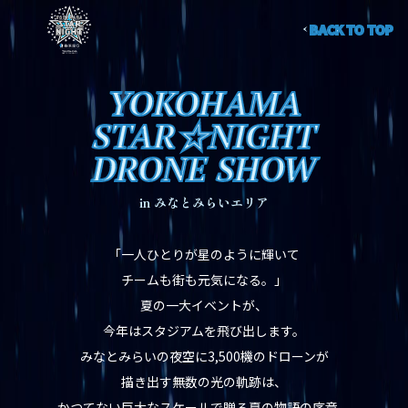
BACK TO TOP
YOKOHAMA
GAME INFO
STAR☆NIGHT
DRONE SHOW
THEME
in みなとみらいエリア
UNIFORM
「一人ひとりが星のように輝いて
チームも街も元気になる。」
MOVIE
夏の一大イベントが、
今年はスタジアムを飛び出します。
みなとみらいの夜空に3,500機のドローンが
EVENTS
描き出す無数の光の軌跡は、
かつてない巨大なスケールで贈る夏の物語の序章。