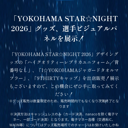
「YOKOHAMA STAR☆NIGHT
2026」グッズ、選手ビジュアルパ
ネルを展示！
「YOKOHAMA STAR☆NIGHT 2026」デザイング
ッズの「ハイクオリティーレプリカユニフォーム／背
番号なし」、「I☆YOKOHAMAジャガードタオルマ
フラー」、「9THIRTYキャップ」を出店販売！展示
もございますので、この機会にぜひ手に取ってみてく
ださい！
※グッズ販売は数量限定のため、販売時間内でもなくなり次第終了とな
ります
※決済方法はキャッシュレスのみ（カード決済、nanacoを除く電子マ
ネー、一部コード決済）となります。電子マネー各種（交通系IC、
WAON等）についてはグッズ販売場所でのチャージはお受けいたしかね