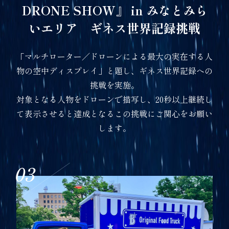
DRONE SHOW』 in みなとみら
いエリア ギネス世界記録挑戦
「マルチローター／ドローンによる最大の実在する人
物の空中ディスプレイ」と題し、ギネス世界記録への
挑戦を実施。
対象となる人物をドローンで描写し、20秒以上継続し
て表示させると達成となるこの挑戦にご関心をお願い
します。
03