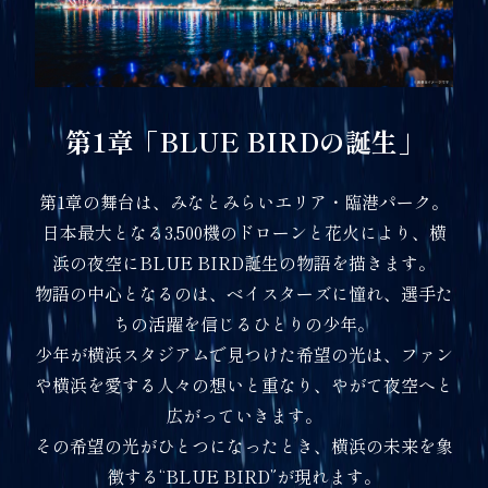
第1章「BLUE BIRDの誕生」
第1章の舞台は、みなとみらいエリア・臨港パーク。
日本最大となる3,500機のドローンと花火により、横
浜の夜空にBLUE BIRD誕生の物語を描きます。
物語の中心となるのは、ベイスターズに憧れ、選手た
ちの活躍を信じるひとりの少年。
少年が横浜スタジアムで見つけた希望の光は、ファン
や横浜を愛する人々の想いと重なり、やがて夜空へと
広がっていきます。
その希望の光がひとつになったとき、横浜の未来を象
徴する“BLUE BIRD”が現れます。