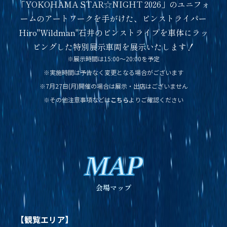
「YOKOHAMA STAR☆NIGHT 2026」のユニフォ
ームのアートワークを手がけた、ピンストライパー
Hiro"Wildman"石井のピンストライプを車体にラッ
ピングした特別展示車両を展示いたします！
※展示時間は15:00～20:00を予定
※実施時間は予告なく変更となる場合がございます
※7月27日(月)開催の場合は展示・出店はございません
※その他注意事項などは
こちら
よりご確認ください
MAP
会場マップ
【観覧エリア】