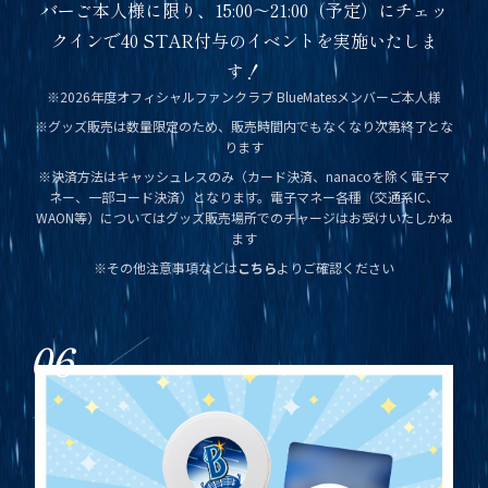
バーご本人様に限り、15:00～21:00（予定）にチェッ
クインで40 STAR付与のイベントを実施いたしま
す！
※2026年度オフィシャルファンクラブ BlueMatesメンバーご本人様
※グッズ販売は数量限定のため、販売時間内でもなくなり次第終了とな
ります
※決済方法はキャッシュレスのみ（カード決済、nanacoを除く電子マ
ネー、一部コード決済）となります。電子マネー各種（交通系IC、
WAON等）についてはグッズ販売場所でのチャージはお受けいたしかね
ます
※その他注意事項などは
こちら
よりご確認ください
06