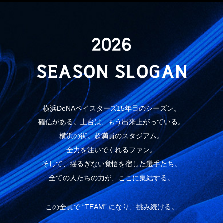
2026
SEASON SLOGAN
横浜DeNAベイスターズ15年目のシーズン。
確信がある。土台は、もう出来上がっている。
横浜の街。超満員のスタジアム。
全力を注いでくれるファン。
そして、揺るぎない覚悟を宿した選手たち。
全ての人たちの力が、ここに集結する。
この全員で “TEAM” になり、挑み続ける。