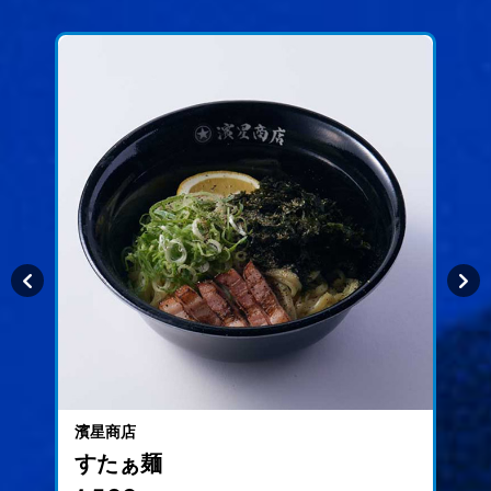
keyboard_arrow_left
keyboard_arrow_right
濱星商店
すたぁ麺