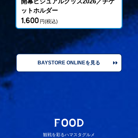
開幕ビジュアルグッズ2026／チケ
ットホルダー
1
1,600
円(税込)
BAYSTORE ONLINEを見る
F
OOD
観戦を彩るハマスタグルメ