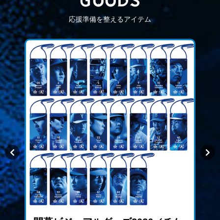
G
OODS
応援準備を整えるアイテム
keyboard_arrow_left
keyboard_arrow_right