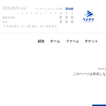
2026/8/11
バンテリンドーム
14:00
試合前
[TUE]
1
2
3
4
5
6
7
8
9
R
H
E
0
0
0
横浜DeNA
0
0
0
中日
【 予告先発 】 中: 大野 雄大 De: 尾形 崇斗
試合
チーム
ファーム
チケット
ペー
このページは存在しな